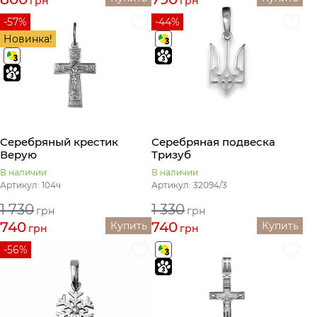
грн
грн
-57%
-44%
Новинка!
Серебряный крестик
Серебряная подвеска
Верую
Тризуб
В наличии
В наличии
Артикул: 104ч
Артикул: 32094/3
1 730
1 330
грн
грн
740
740
Купить
Купить
грн
грн
-56%