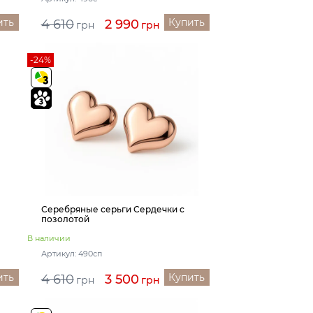
ить
Купить
4 610
2 990
грн
грн
-24%
Серебряные серьги Сердечки с
позолотой
В наличии
Артикул: 490сп
ить
Купить
4 610
3 500
грн
грн