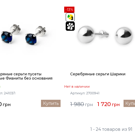
-13%
ряные серьги пусеты
Серебряные серьги Шарики
ые Фианиты без основания
и
Нет в наличии
: 24103/1
Артикул: 2700941
Купить
Куп
0
1 980
1 720
грн
грн
грн
1 - 24 товаров из 91