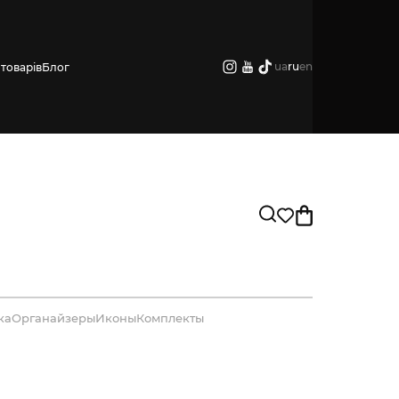
ua
ru
en
товарів
Блог
ка
Органайзеры
Иконы
Комплекты