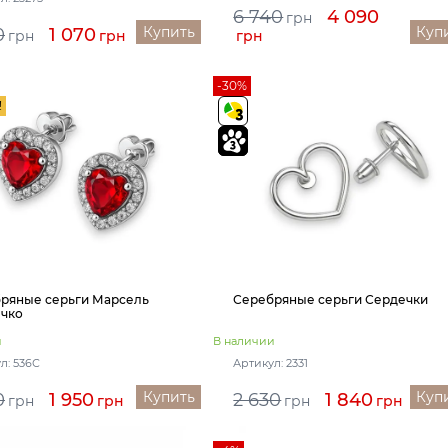
6 740
4 090
грн
Купить
Куп
0
1 070
грн
грн
грн
-30%
!
ряные серьги Марсель
Серебряные серьги Сердечки
чко
и
В наличии
л: 536С
Артикул: 2331
Купить
Куп
0
1 950
2 630
1 840
грн
грн
грн
грн