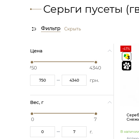
Серьги пусеты (г
Фильтр
Скрыть
-41%
Цена
750
4340
грн.
Вес, г
Сереб
0
7
Снеж
г.
В наличи
Артику