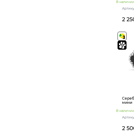
В наличи
Артику
2 25
Сереб
мини
В наличи
Артику
2 50