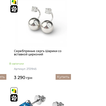
Серебпряные сергь Шарики со
вставкой цирконий
В наличии
Артикул: 2721945
ить
Купить
3 290
грн