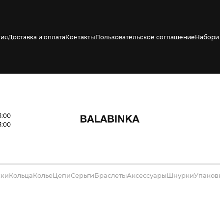
тия
Доставка и оплата
Контакты
Пользовательское соглашение
Набори 
3:00
3:00
ски
Кольца
Колье
Цепи
Серьги
Браслеты
Аксессуары
Шнурки
Упаков