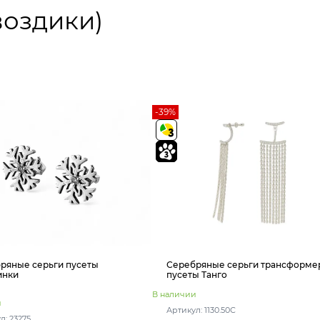
воздики)
-39%
ряные серьги пусеты
Серебряные серьги трансформе
инки
пусеты Танго
В наличии
и
Артикул: 1130.50С
л: 23275