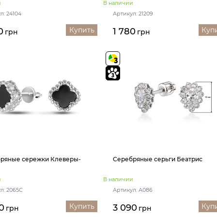
и
В наличии
л: 24104
Артикул: 21209
Купить
Куп
0
1 780
грн
грн
ряные сережки Клеверы-
Серебряные серьги Беатрис
и
В наличии
л: 2065С
Артикул: А086
Купить
Куп
0
3 090
грн
грн