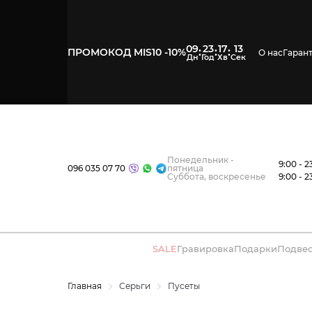
09
23
17
12
:
:
:
ПРОМОКОД MIS10 -10%
О нас
Гаран
Понедельник -
9:00 - 2
096 035 07 70
пятница
Суббота, воскресенье
9:00 - 2
SALE
Гравировка
Подарки
Подве
Главная
Серьги
Пусеты