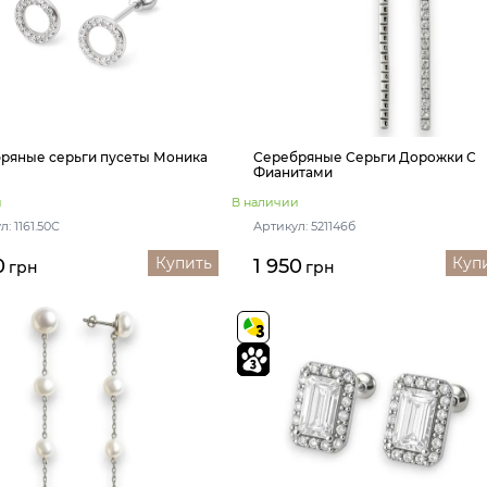
ряные серьги пусеты Моника
Серебряные Серьги Дорожки С
Фианитами
и
В наличии
: 1161.50С
Артикул: 521146б
Купить
Куп
0
1 950
грн
грн