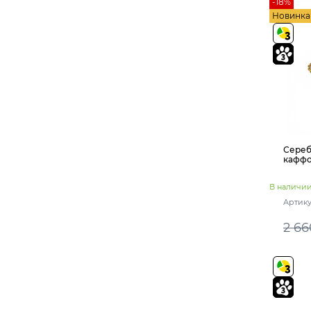
-18%
Персиковий (1)
Новинка
Светло фиолетовый (2)
Лагуна (1)
Желтый и голубой (1)
(3)
(1)
Топазовий (1)
Сереб
кафф
В наличи
Артику
2 66