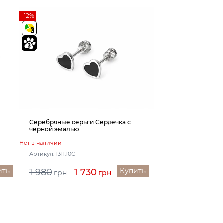
-12%
Серебряные серьги Сердечка с
черной эмалью
Нет в наличии
Артикул: 1311.10С
ить
Купить
1 980
1 730
грн
грн