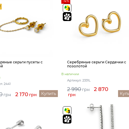
-4%
!
ряные серьги пусеты с
Серебряные серьги Сердечки с
ой
позолотой
В наличии
и
Артикул: 2331L
л: 2441
2 990
2 870
грн
Купить
Куп
0
2 170
грн
грн
грн