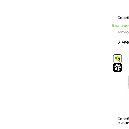
Сереб
В наличи
Артику
2 99
Сереб
фиани