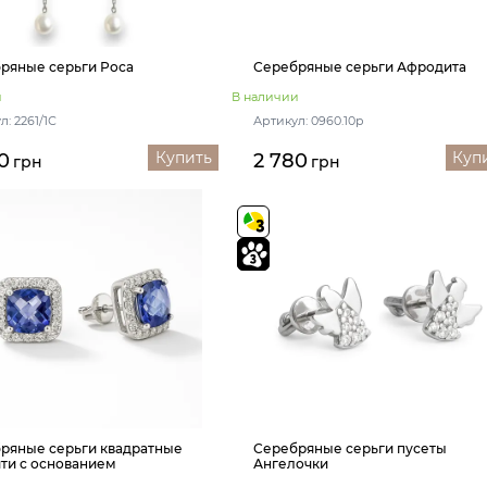
ряные серьги Роса
Серебряные серьги Афродита
и
В наличии
л: 2261/1С
Артикул: 0960.10р
Купить
Куп
0
2 780
грн
грн
ряные серьги квадратные
Серебряные серьги пусеты
ти с основанием
Ангелочки