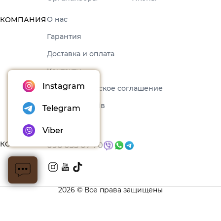
О нас
КОМПАНИЯ
Гарантия
Доставка и оплата
Контакты
Instagram
Пользовательское соглашение
Набори товарів
Telegram
Блог
Viber
КОНТАКТЫ
096 035 07 70
2026 © Все права защищены