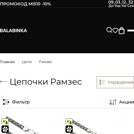
09
03
12
32
:
:
:
ПРОМОКОД MIS10 -10%
Главная
Цепи
Рамзес
Цепочки Рамзес
Украшения
Фильтр
Акции