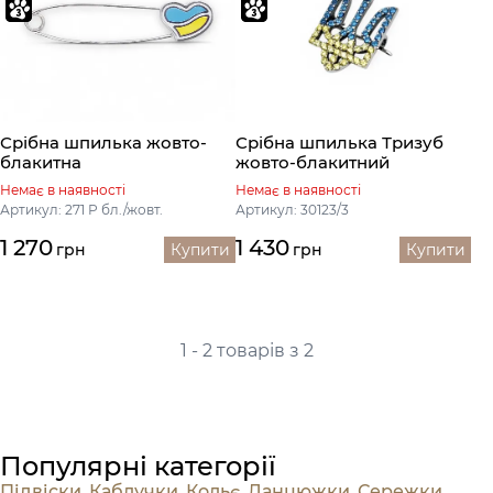
Срібна шпилька жовто-
Срібна шпилька Тризуб
блакитна
жовто-блакитний
Немає в наявності
Немає в наявності
Артикул: 271 Р бл./жовт.
Артикул: 30123/3
1 270
1 430
грн
Купити
грн
Купити
1 - 2 товарів з 2
Популярні категорії
Підвіски
,
Каблучки
,
Кольє
,
Ланцюжки
,
Сережки
,