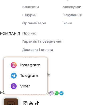
Браслети
Аксесуари
Шнурки
Пакування
Органайзери
Ікони
Про нас
КОМПАНІЯ
Гарантія і повернення
Доставка і оплата
Контакти
Instagram
Оферта
Набори товарів
Telegram
Блог
Viber
КОНТАКТИ
096 035 07 70