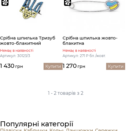
Срібна шпилька Тризуб
Срібна шпилька жовто-
жовто-блакитний
блакитна
Немає в наявності
Немає в наявності
Артикул: 30123/3
Артикул: 271 Р бл./жовт.
1 430
1 270
грн
Купити
грн
Купити
1 - 2 товарів з 2
Популярні категорії
Підвіски
,
Каблучки
,
Кольє
,
Ланцюжки
,
Сережки
,