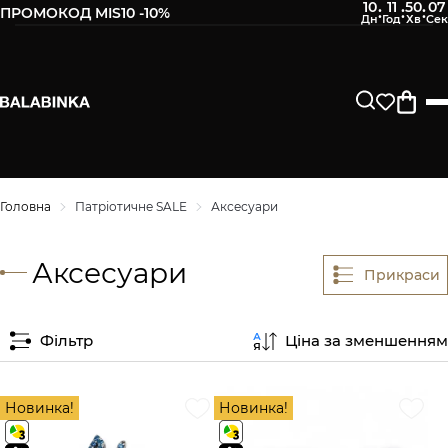
10
11
50
07
:
:
:
ПРОМОКОД MIS10 -10%
Головна
Патріотичне SALE
Аксесуари
Аксесуари
Прикраси
Фільтр
Ціна за зменшенням
Новинка!
Новинка!