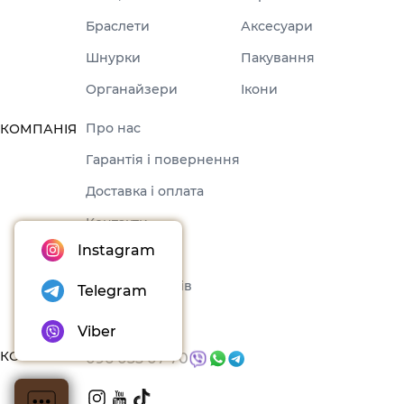
Браслети
Аксесуари
Шнурки
Пакування
Органайзери
Ікони
Про нас
КОМПАНІЯ
Гарантія і повернення
Доставка і оплата
Контакти
Instagram
Оферта
Набори товарів
Telegram
Блог
Viber
КОНТАКТИ
096 035 07 70