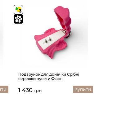
Подарунок для донечки Срібні
сережки пусети Фіаніт
ити
Купити
1 430
грн