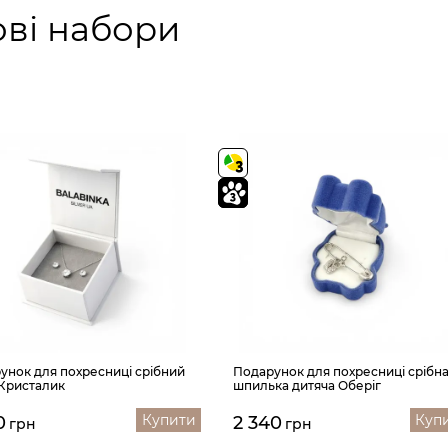
ові набори
унок для похресниці срібний
Подарунок для похресниці срібн
 Кристалик
шпилька дитяча Оберіг
Купити
Куп
0
2 340
грн
грн