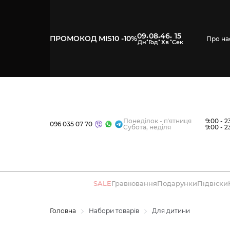
09
08
46
15
:
:
:
ПРОМОКОД MIS10 -10%
Про на
Понеділок - пʼятниця
9:00 - 2
096 035 07 70
Субота, неділя
9:00 - 2
SALE
Гравіювання
Подарунки
Підвіски
Головна
Набори товарів
Для дитини