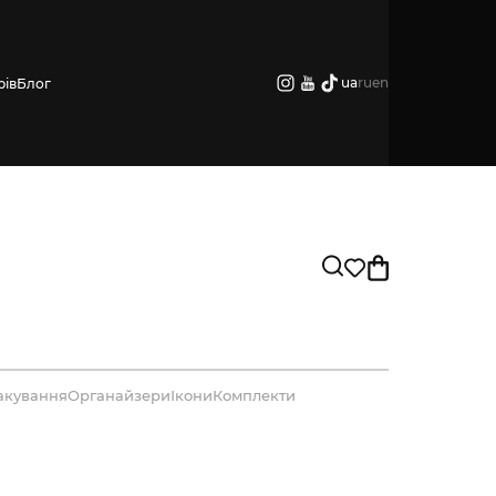
ua
ru
en
рів
Блог
акування
Органайзери
Ікони
Комплекти