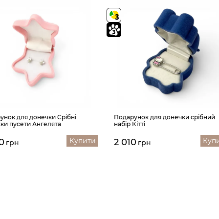
унок для донечки Срібні
Подарунок для донечки срібний
ки пусети Ангелята
набір Кітті
Купити
Куп
0
2 010
грн
грн