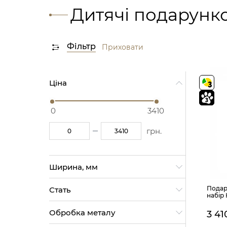
Дитячі подарунк
Фільтр
Приховати
Ціна
0
3410
грн.
Ширина, мм
35 (1)
Подар
Стать
65 (2)
набір
55 (1)
Жіноча (3)
45 (1)
Обробка металу
3 41
Дитяче (7)
Унісекс (5)