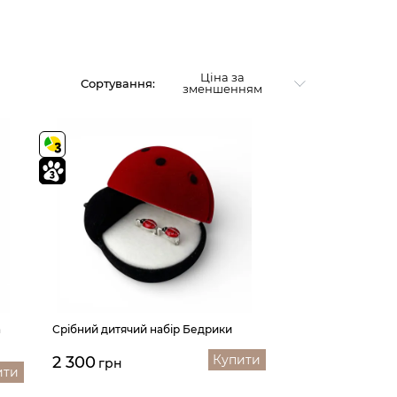
Ціна за
Сортування:
зменшенням
а
Срібний дитячий набір Бедрики
Купити
2 300
грн
ити