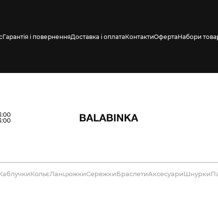
с
Гарантія і повернення
Доставка і оплата
Контакти
Оферта
Набори това
3:00
3:00
Каблучки
Кольє
Ланцюжки
Сережки
Браслети
Аксесуари
Шнурки
П