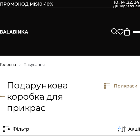
10
14
22
24
:
:
:
ПРОМОКОД MIS10 -10%
Головна
Пакування
Подарункова
Прикраси
коробка для
прикрас
Фільтр
Акції