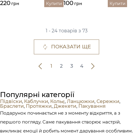
220
100
грн
Купити
грн
Купити
1 - 24 товарів з 73
ПОКАЗАТИ ЩЕ
1
2
3
4
Популярні категорії
Підвіски
,
Каблучки
,
Кольє
,
Ланцюжки
,
Сережки
,
Браслети
,
Протяжки
,
Джекети
,
Пакування
Подарунок починається не з моменту відкриття, а з
першого погляду. Саме пакування створює настрій,
викликає емоції й робить момент дарування особливим.