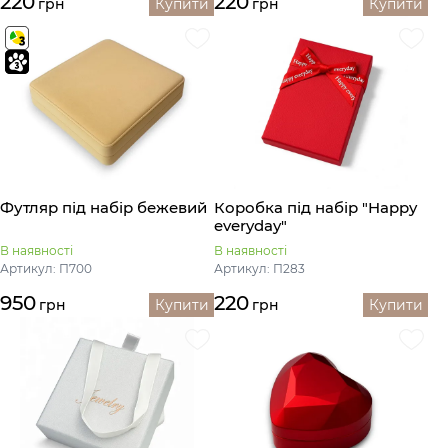
220
220
грн
Купити
грн
Купити
Футляр під набір бежевий
Коробка під набір "Happy
everyday"
В наявності
В наявності
Артикул: П700
Артикул: П283
950
220
грн
Купити
грн
Купити