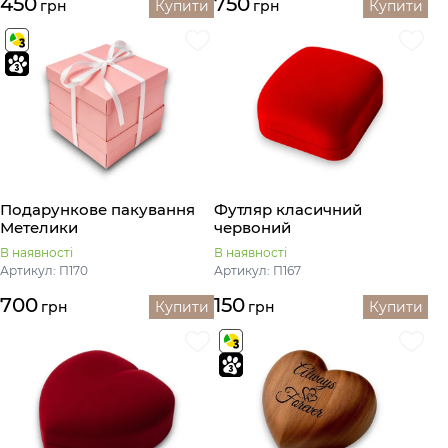
450
750
грн
Купити
грн
Купити
Подaрункове пакування
Футляр класичний
Метелики
червоний
В наявності
В наявності
Артикул: П170
Артикул: П167
700
150
грн
Купити
грн
Купити