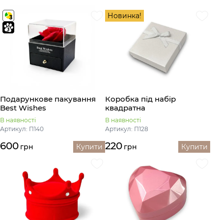
Новинка!
Подaрункове пакування
Коробка під набір
Best Wishes
квадратна
В наявності
В наявності
Артикул: П140
Артикул: П128
600
220
грн
Купити
грн
Купити