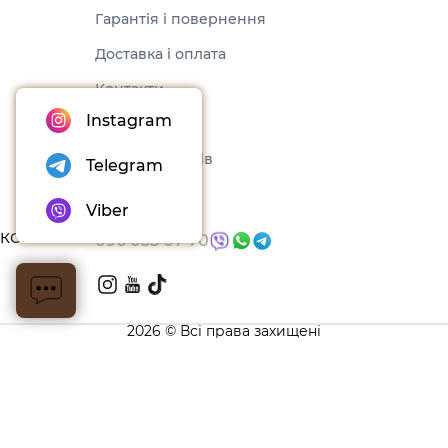
Гарантія і повернення
Доставка і оплата
Контакти
Instagram
Оферта
Набори товарів
Telegram
Блог
Viber
КОНТАКТИ
096 035 07 70
2026 © Всі права захищені