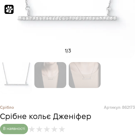
1
/
3
Срібло
Артикул: 862173
Срібне кольє Дженіфер
В наявності