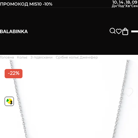
10
14
18
08
:
:
:
ПРОМОКОД MIS10 -10%
Залиште свій номер телефону
Після того, як ми отримаємо товар - вам буде
відправлено СМС про наявність в нашому магазині
Продовжити
Головна
Кольє
З підвісками
Срібне кольє Дженіфер
Дякуємо. Ваш відгук
відправлено на модерацію
-22%