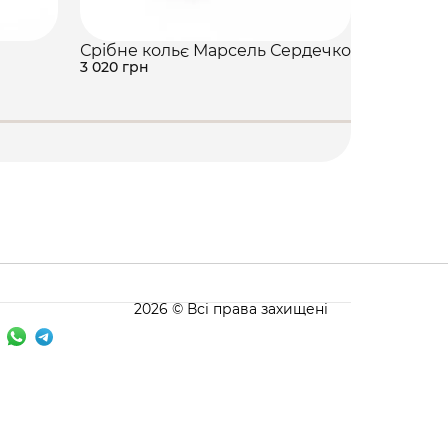
Срібне кольє Марсель Сердечко
Срібне к
3 020 грн
фіанітам
3 500 грн
2026 © Всі права захищені