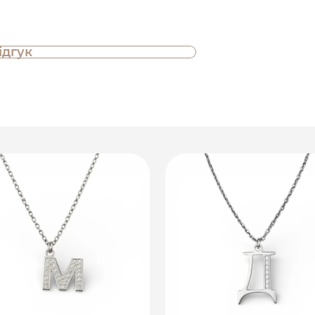
ідгук