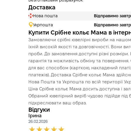
Безготівковий розрахунок
Доставка
Нова пошта
Відправимо завт
Укрпошта
Відправимо завт
Купити Срібне кольє Мама в інтер
Замовляючи срібні ювелірні вироби на нашому
їхній високій якості та довговічності. Вони в
проби. До замовлення доступні різні розміри.
гарантія та можливість обміну та повернення
для вас способом (карткою, накладений платіж
платежів). Доставка Срібне кольє Мама здій
Нова Пошта та Укрпошта по всій території Укр
Ціна Срібне кольє Мама досить доступна і зал
Обраний ювелірний виріб чудово підійде під б
підкреслювати ваш образ.
Відгуки
Ірина
26.02.2026