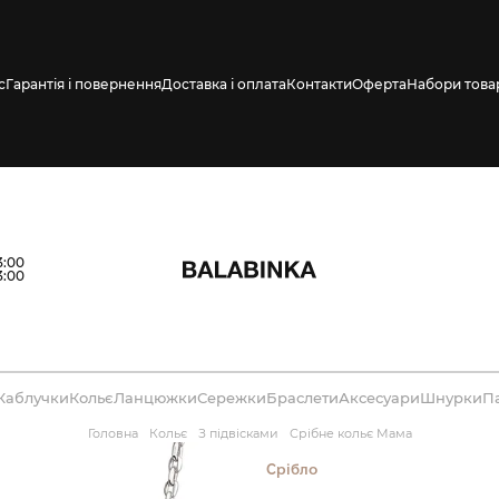
с
Гарантія і повернення
Доставка і оплата
Контакти
Оферта
Набори това
влено СМС про
3:00
3:00
Каблучки
Кольє
Ланцюжки
Сережки
Браслети
Аксесуари
Шнурки
П
Головна
Кольє
З підвісками
Срібне кольє Мама
Срібло