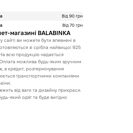
ра
Від 90 грн
ра
Від 70 грн
нет-магазині BALABINKA
 сайті ви можете бути впевнені в
иготовляються зі срібла найвищої 925
 На всю продукцію надається
. Оплата можлива будь-яким зручним
, в кредит, розтермінування
снюється транспортними компаніями
аїни.
ежить від ваги та дизайну прикраси.
удь-який одяг та буде вигідно