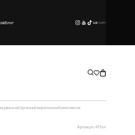
ua
ru
en
рів
Блог
акування
Органайзери
Ікони
Комплекти
Артикул: 417кл