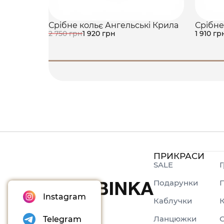
Срібне кольє Ангельські Крила
Срібне
2 750 грн
1 920 грн
1 910 гр
ПРИКРАСИ
SALE
Г
Подарунки
П
Instagram
Каблучки
Ланцюжки
Telegram