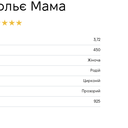
ольє Мама
3,72
450
Жіноча
Родій
Цирконій
Прозорий
925