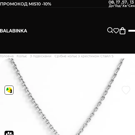
08
17
57
12
:
:
:
ПРОМОКОД MIS10 -10%
Залиште свій номер телефону
Після того, як ми отримаємо товар - вам буде
відправлено СМС про наявність в нашому магазині
Продовжити
Головна
Кольє
З підвісками
Срібне кольє з хрестиком Стайл S
Дякуємо. Ваш відгук
відправлено на модерацію