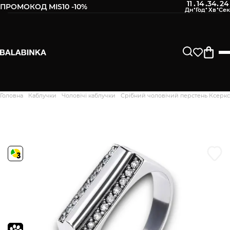
11
14
34
23
:
:
:
ПРОМОКОД MIS10 -10%
Залиште свій номер телефону
Після того, як ми отримаємо товар - вам буде
відправлено СМС про наявність в нашому магазині
Продовжити
Головна
Каблучки
Чоловічі каблучки
Срібний чоловічий перстень Ксеркс
Дякуємо. Ваш відгук
відправлено на модерацію