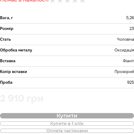
Немає в наявності
Вага, г
5,26
Розмір
23
Стать
Чоловіча
Обробка металу
Оксидація
Вставка
Фіаніт
Колір вставки
Прозорий
Проба
925
2 910 грн
Купити
Купити в 1 клік
Також доступна покупка товару в
Оплата частинами
оплату частинами