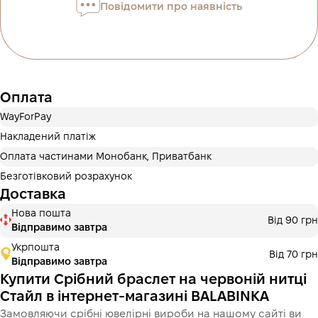
Повідомити про наявність
Оплату можна розділити на 2 або 3 платежі. Без
додаткових комісій для покупців. Кількість платежів
обирається на кроці оплати в корзині.
3 місяці
х
303.33 ₴
=
910 ₴
Оплата частинами Монобанк
Оплата
Оплату можна розділити на 2 або 3 платежі. Без
додаткових комісій для покупців. Кількість платежів
WayForPay
обирається на кроці оплати в корзині.
Накладений платіж
3 місяці
х
303.33 ₴
=
910 ₴
Оплата частинами Монобанк, Приватбанк
Безготівковий розрахунок
Доставка
Це ще не оформлення кредитного договору. Ви просто
Нова пошта
Від 90 грн
переходите до наступного кроку.
Відправимо завтра
Купити
Укрпошта
Від 70 грн
Відправимо завтра
Купити Срібний браслет на червоній нитці
Стайл в інтернет-магазині BALABINKA
Замовляючи срібні ювелірні вироби на нашому сайті ви