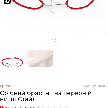
1
/
2
Срібло
Артикул: 46063
Срібний браслет на червоній
нитці Стайл