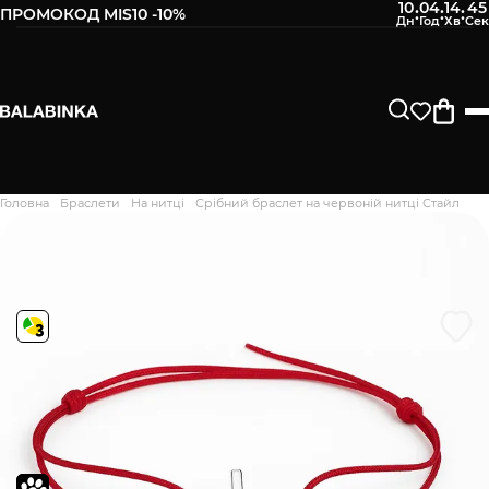
10
04
14
44
:
:
:
ПРОМОКОД MIS10 -10%
Залиште свій номер телефону
Після того, як ми отримаємо товар - вам буде
відправлено СМС про наявність в нашому магазині
Продовжити
Головна
Браслети
На нитці
Срібний браслет на червоній нитці Стайл
Дякуємо. Ваш відгук
відправлено на модерацію