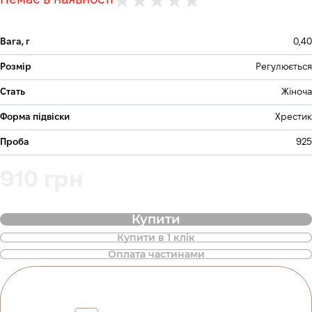
Немає в наявності
Вага, г
0,40
Розмір
Регулюється
Стать
Жіноча
Форма підвіски
Хрестик
Проба
925
910 грн
Купити
Купити в 1 клік
Також доступна покупка товару в
Оплата частинами
оплату частинами
Оплата частинами Приватбанк