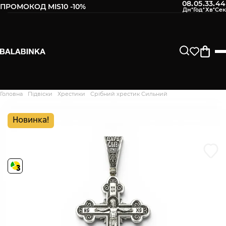
08
05
33
43
:
:
:
ПРОМОКОД MIS10 -10%
Залиште свій номер телефону
Після того, як ми отримаємо товар - вам буде
відправлено СМС про наявність в нашому магазині
Продовжити
Головна
Підвіски
Хрестики
Срібний хрестик Сильний
Дякуємо. Ваш відгук
відправлено на модерацію
Новинка!