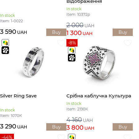
Відображення
In stock
Item: 10372р
In stock
Item: 1-0022
2 000
UAH
3 590
1 300
UAH
Buy
Buy
UAH
-8%
Silver Ring Save
Срібна каблучка Культура
In stock
Item: 2190К
In stock
Item: 1070К
4 160
UAH
3 290
3 800
UAH
Buy
Buy
UAH
-44%