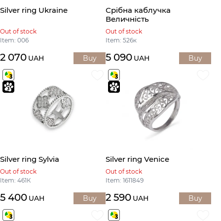
Silver ring Ukraine
Срібна каблучка
Величність
Out of stock
Out of stock
Item: 006
Item: 526к
2 070
5 090
UAH
Buy
UAH
Buy
Silver ring Sylvia
Silver ring Venice
Out of stock
Out of stock
Item: 461К
Item: 1611849
5 400
2 590
UAH
Buy
UAH
Buy