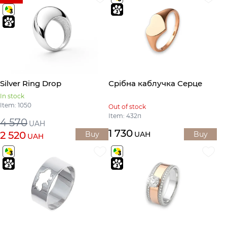
Silver Ring Drop
Срібна каблучка Серце
In stock
Item: 1050
Out of stock
Item: 432п
4 570
UAH
1 730
2 520
Buy
UAH
Buy
UAH