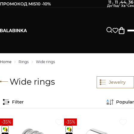
11
11
44
36
:
:
:
ПРОМОКОД MIS10 -10%
Home
Rings
Wide rings
Wide rings
Jewelry
Filter
Popular
-35%
-35%