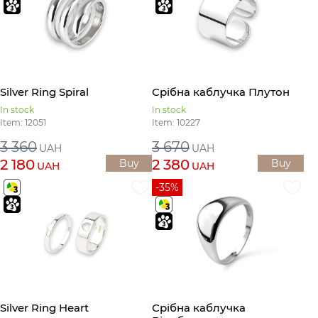
Silver Ring Spiral
Срібна каблучка Плутон
In stock
In stock
Item: 12051
Item: 10227
3 360
3 670
UAH
UAH
2 180
2 380
Buy
Buy
UAH
UAH
-35%
Silver Ring Heart
Срібна каблучка