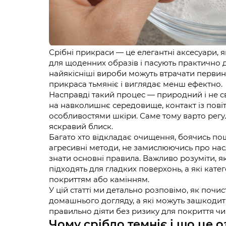
Срібні прикраси — це елегантні аксесуари, я
для щоденних образів і пасують практично д
найякісніші вироби можуть втрачати первинн
прикраса тьмяніє і виглядає менш ефектно.
Насправді такий процес — природний і не св
на навколишнє середовище, контакт із повіт
особливостями шкіри. Саме тому варто регу
яскравий блиск.
Багато хто відкладає очищення, боячись пош
агресивні методи, не замислюючись про нас
знати основні правила. Важливо розуміти, я
підходять для гладких поверхонь, а які кат
покриттям або камінням.
У цій статті ми детально розповімо, як почис
домашнього догляду, а які можуть зашкодити.
правильно діяти без ризику для покриття чи 
Чому срібло темніє і що це о