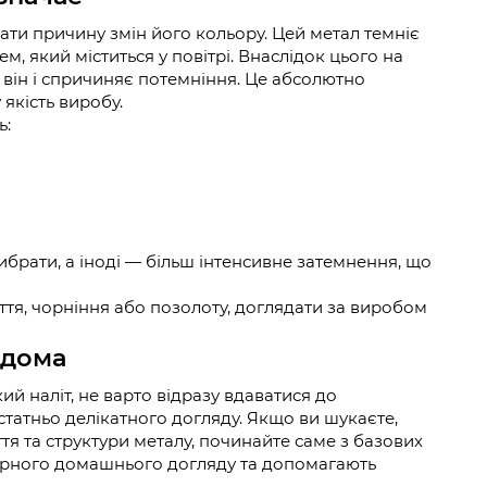
нати причину змін його кольору. Цей метал темніє
м, який міститься у повітрі. Внаслідок цього на
 він і спричиняє потемніння. Це абсолютно
якість виробу.
ь:
рибрати, а іноді — більш інтенсивне затемнення, що
тя, чорніння або позолоту, доглядати за виробом
вдома
й наліт, не варто відразу вдаватися до
статньо делікатного догляду. Якщо ви шукаєте,
тя та структури металу, починайте саме з базових
лярного домашнього догляду та допомагають