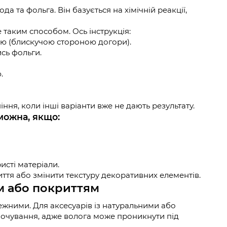
а та фольга. Він базується на хімічній реакції,
е таким способом. Ось інструкція:
ою (блискучою стороною догори).
сь фольги.
.
ння, коли інші варіанти вже не дають результату.
можна, якщо:
исті матеріали.
ття або змінити текстуру декоративних елементів.
ям або покриттям
жними. Для аксесуарів із натуральними або
очування, адже волога може проникнути під