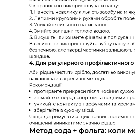
Як правильно використовувати пасту:
Нанесіть невелику кількість засобу на м’як
Легкими круговими рухами обробіть пове
Уникайте сильного натискання.
Змийте залишки теплою водою.
Висушіть і виконайте фінальне поліруванн
Важливо: не використовуйте зубну пасту з 
безпечною, але тверді частинки залишають м
швидше.
4. Для регулярного профілактичного
Аби рідше чистити срібло, достатньо виконув
важливіша за агресивні методи.
Рекомендації:
протирайте прикраси після носіння сухою
знімайте їх перед спортом та водними пр
уникайте контакту з парфумами та кремам
зберігайте в сухому місці.
Якщо дотримуватися цих правил, потемніння
очищенні виникатиме значно рідше.
Метод сода + фольга: коли мо