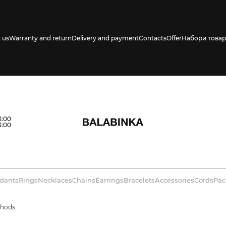
 us
Warranty and return
Delivery and payment
Contacts
Offer
Набори товар
3:00
3:00
dants
Rings
Necklaces
Chains
Earrings
Bracelets
Accessories
Cords
Pac
thods