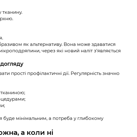
у тканину.
рхню.
я.
абразивом як альтернативу. Вона може здаватися
ікроподряпини, через які новий наліт з’являється
 догляду
ати прості профілактичні дії. Регулярність значно
 тканиною;
оцедурами;
и;
 буде мінімальним, а потреба у глибокому
жна, а коли ні