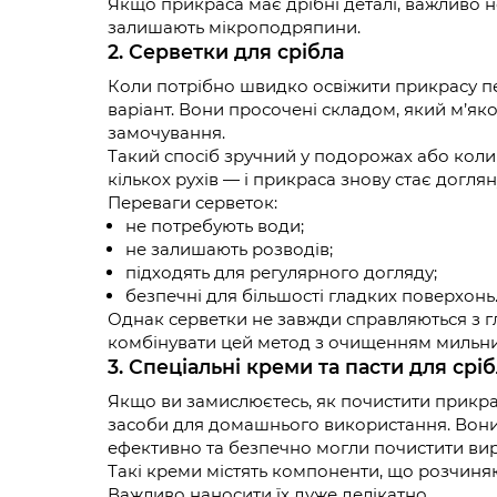
Якщо прикраса має дрібні деталі, важливо 
залишають мікроподряпини.
2. Серветки для срібла
Коли потрібно швидко освіжити прикрасу пе
варіант. Вони просочені складом, який м’як
замочування.
Такий спосіб зручний у подорожах або коли
кількох рухів — і прикраса знову стає догля
Переваги серветок:
не потребують води;
не залишають розводів;
підходять для регулярного догляду;
безпечні для більшості гладких поверхонь
Однак серветки не завжди справляються з 
комбінувати цей метод з очищенням мильн
3. Спеціальні креми та пасти для срі
Якщо ви замислюєтесь, як почистити прикрас
засоби для домашнього використання. Вони
ефективно та безпечно могли почистити вир
Такі креми містять компоненти, що розчиня
Важливо наносити їх дуже делікатно.