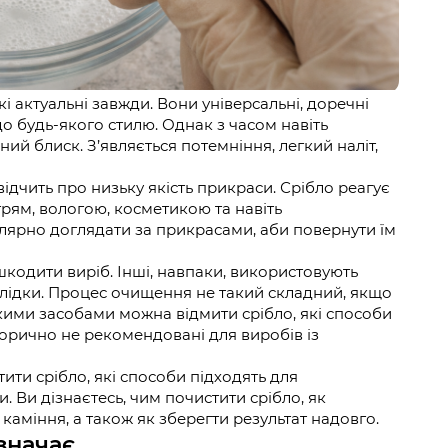
кі актуальні завжди. Вони універсальні, доречні
о будь-якого стилю. Однак з часом навіть
ий блиск. З’являється потемніння, легкий наліт,
ідчить про низьку якість прикраси. Срібло реагує
рям, вологою, косметикою та навіть
лярно доглядати за прикрасами, аби повернути їм
кодити виріб. Інші, навпаки, використовують
лідки. Процес очищення не такий складний, якщо
кими засобами можна відмити срібло, які способи
егорично не рекомендовані для виробів із
тити срібло, які способи підходять для
 Ви дізнаєтесь, чим почистити срібло, як
каміння, а також як зберегти результат надовго.
значає