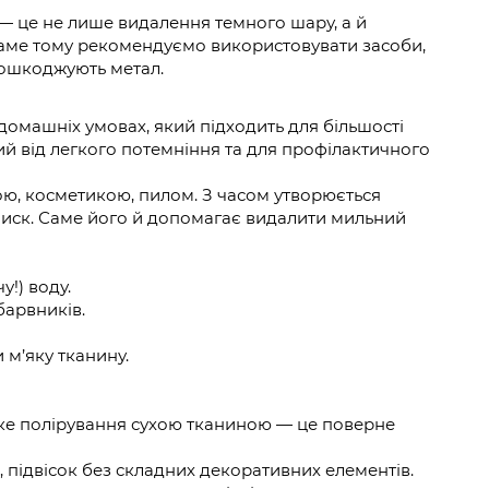
 — це не лише видалення темного шару, а й
аме тому рекомендуємо використовувати засоби,
 пошкоджують метал.
домашніх умовах, який підходить для більшості
ий від легкого потемніння та для профілактичного
ою, косметикою, пилом. З часом утворюється
иск. Саме його й допомагає видалити мильний
у!) воду.
барвників.
 м’яку тканину.
ке полірування сухою тканиною — це поверне
, підвісок без складних декоративних елементів.