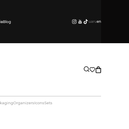
ua
ru
en
ів
Blog
kaging
Organizers
Icons
Sets