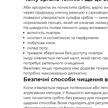
Аби зрозуміти, як почистити срібло, варто з
через природну хімічну реакцію з сірководне
поверхні утворюється сульфід срібла — саме
нормальний процес, який не означає низьку 
На швидкість появи темного шару впливают
вологість повітря;
контакт із косметикою та парфумами;
побутова хімія;
склад поту;
тривале зберігання без доступу повітря.
Іноді з’являється легкий наліт, який легко п
потребує ретельного очищення.
Важливо: якщо прикраса має родієве покрит
потрібно максимально делікатно.
Безпечні способи чищення 
Коли з’являється перше потемніння або легки
агресивних методів. У більшості випадків до
чим почистити срібло без ризику для покрит
щадних способів. Вони підходять для регу
зберегти природний блиск прикрас.