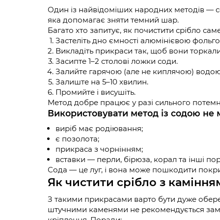
Один із найвідоміших народних методів — сод
яка допомагає зняти темний шар.
Багато хто запитує, як почистити срібло сам
Застеліть дно ємності алюмінієвою фольг
Викладіть прикраси так, щоб вони торкали
Засипте 1–2 столові ложки соди.
Залийте гарячою (але не киплячою) водою
Залиште на 5–10 хвилин.
Промийте і висушіть.
Метод добре працює у разі сильного потемні
Використовувати метод із содою не 
виріб має родіювання;
є позолота;
прикраса з чорнінням;
вставки — перли, бірюза, корал та інші пор
Сода — це луг, і вона може пошкодити покри
Як чистити срібло з камінн
З такими прикрасами варто бути дуже обере
штучними каменями не рекомендується зам
кріплення. Поради: