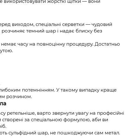
не використовувати жорсткі щітки — вони
ред виходом, спеціальні серветки — чудовий
о розчиняє темний шар і надає блиску без
 немає часу на повноцінну процедуру. Достатньо
нутою.
.
глибоким потемнінням. У такому випадку краще
им розчином.
бла
у ретельніше, варто звернути увагу на професійні
 створені за спеціальною формулою, аби ви
іб.
ють сульфідний шар, не пошкоджуючи сам метал.