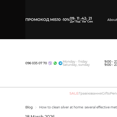
09
11
42
20
:
:
:
ПРОМОКОД MIS10 -10%
About
Monday - friday
9:00 - 2
096 035 07 70
Saturday, sunday
9:00 - 2
SALE
Гравіювання
Gifts
Pen
Blog
How to clean silver at home: several effective me
18 March 2026