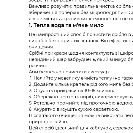
Важливо розуміти: правильна чистка срібла
збереження поверхні без мікроподряпин. С
які не містять агресивних компонентів і не
1. Тепла вода та м’яке мило
Це найпростіший спосіб почистити срібло в 
виробів без пористих вставок. Він ефективн
очищення.
Срібні прикраси щодня контактують зі шкір
невидимий шар забруднень, який знижує бл
розчин.
Аби безпечно почистити аксесуар:
Налийте у невелику ємність теплу (не гаряч
Додайте кілька крапель рідкого мила без 
Опустіть прикраси на 10–15 хвилин.
Обережно протріть виріб, використовуючи
Ретельно промийте під проточною водою.
Акуратно висушіть сухою серветкою.
Після такого очищення можна виконати лег
природне сяйво.
Цей спосіб ідеальний для каблучок, сережок