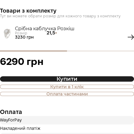
Товари з комплекту
Тут ви можете обрати розмір для кожного товару з комплекту
Срібна каблучка Розкіш
21,5
Розмір
3230 грн
6290 грн
Купити
Купити в 1 клік
Також доступна покупка товару в
Оплата частинами
оплату частинами
Оплата
Оплата частинами Приватбанк
WayForPay
Оплату можна розділити на 2 або 3 платежі. Без
додаткових комісій для покупців. Кількість платежів
Накладений платіж
обирається на кроці оплати в корзині.