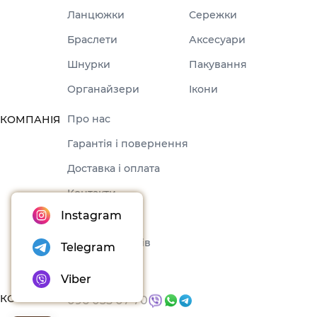
Ланцюжки
Сережки
Браслети
Аксесуари
Шнурки
Пакування
Органайзери
Ікони
Про нас
КОМПАНІЯ
Гарантія і повернення
Доставка і оплата
Контакти
Instagram
Оферта
Набори товарів
Telegram
Блог
Viber
КОНТАКТИ
096 035 07 70