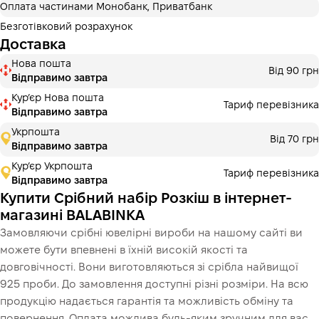
Оплата частинами Монобанк, Приватбанк
3 місяці
х
2 096.67 ₴
=
6290 ₴
Безготівковий розрахунок
Доставка
Оплата частинами Монобанк
Нова пошта
Оплату можна розділити на 2 або 3 платежі. Без
Від 90 грн
Відправимо завтра
додаткових комісій для покупців. Кількість платежів
обирається на кроці оплати в корзині.
Курʼєр Нова пошта
Тариф перевізника
Відправимо завтра
3 місяці
х
2 096.67 ₴
=
6290 ₴
Укрпошта
Від 70 грн
Відправимо завтра
Кур’єр Укрпошта
Тариф перевізника
Це ще не оформлення кредитного договору. Ви просто
Відправимо завтра
переходите до наступного кроку.
Купити
Купити Срібний набір Розкіш в інтернет-
магазині BALABINKA
Замовляючи срібні ювелірні вироби на нашому сайті ви
можете бути впевнені в їхній високій якості та
довговічності. Вони виготовляються зі срібла найвищої
925 проби. До замовлення доступні різні розміри. На всю
продукцію надається гарантія та можливість обміну та
повернення. Оплата можлива будь-яким зручним для вас