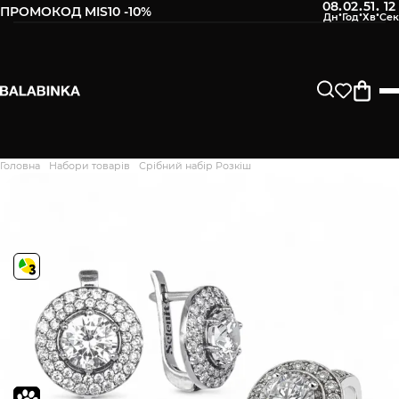
08
02
51
11
:
:
:
ПРОМОКОД MIS10 -10%
Головна
Набори товарів
Срібний набір Розкіш
Дякуємо. Ваш відгук
відправлено на модерацію