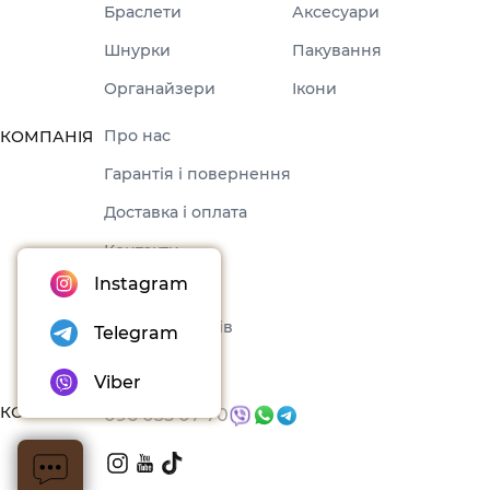
Браслети
Аксесуари
Шнурки
Пакування
Органайзери
Ікони
Про нас
КОМПАНІЯ
Гарантія і повернення
Доставка і оплата
Контакти
Instagram
Оферта
Набори товарів
Telegram
Блог
Viber
КОНТАКТИ
096 035 07 70