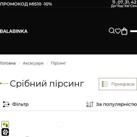
11
07
31
42
:
:
:
ПРОМОКОД MIS10 -10%
Головна
Аксесуари
Пірсинг
Срібний пірсинг
Прикраси
Фільтр
За популярністю