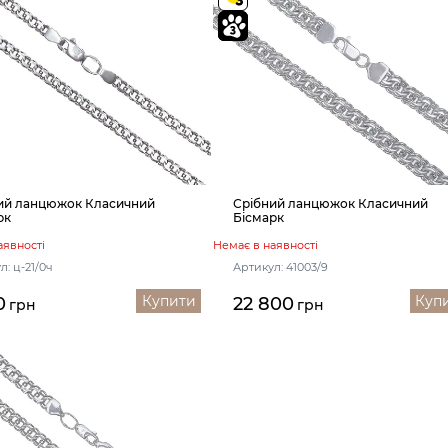
ий ланцюжок Класичний
Срібний ланцюжок Класичний
рк
Бісмарк
аявності
Немає в наявності
л: ц-21/0ч
Артикул: 41003/9
Купити
Куп
0
22 800
грн
грн