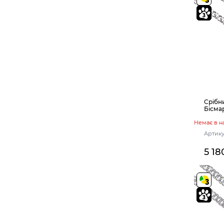
Срібн
Бісма
Немає в н
Артику
5 18