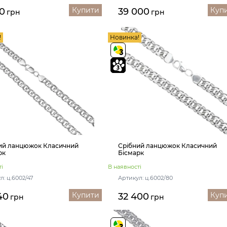
Купити
Куп
0
39 000
грн
грн
!
Новинка!
ий ланцюжок Класичний
Срібний ланцюжок Класичний
рк
Бісмарк
і
В наявності
л: ц.6002/47
Артикул: ц.6002/80
Купити
Куп
40
32 400
грн
грн