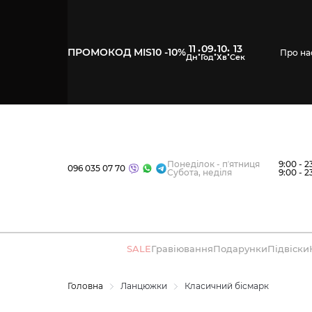
11
09
10
12
:
:
:
ПРОМОКОД MIS10 -10%
Про на
Понеділок - пʼятниця
9:00 - 2
096 035 07 70
Субота, неділя
9:00 - 2
SALE
Гравіювання
Подарунки
Підвіски
Головна
Ланцюжки
Класичний бісмарк