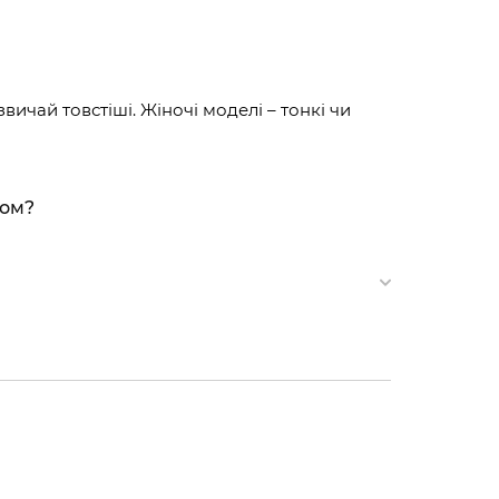
вичай товстіші. Жіночі моделі – тонкі чи
ном?