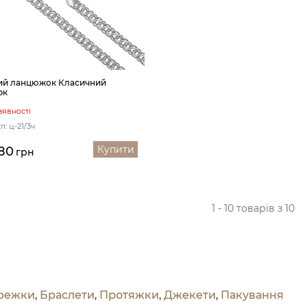
ий ланцюжок Класичний
рк
аявності
л: ц-21/3ч
Купити
80
грн
1 - 10 товарів з 10
режки
,
Браслети
,
Протяжки
,
Джекети
,
Пакування