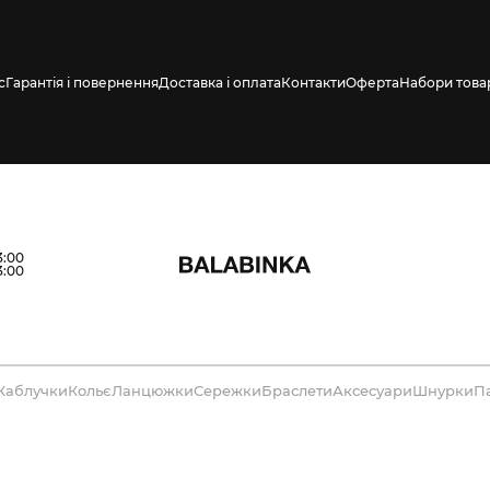
с
Гарантія і повернення
Доставка і оплата
Контакти
Оферта
Набори това
3:00
3:00
Каблучки
Кольє
Ланцюжки
Сережки
Браслети
Аксесуари
Шнурки
П