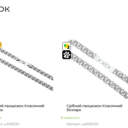
рк
!
ий ланцюжок Класичний
Срібний ланцюжок Класичний
рк
Бісмарк
і
В наявності
л: ц.6002/20
Артикул: ц.6002/120