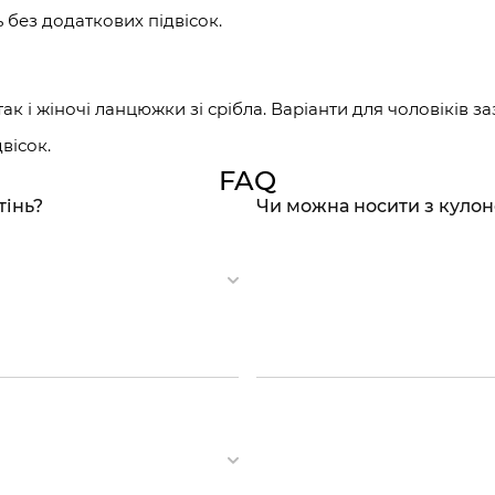
 без додаткових підвісок.
к і жіночі ланцюжки зі срібла. Варіанти для чоловіків заз
вісок.
FAQ
тінь?
Чи можна носити з куло