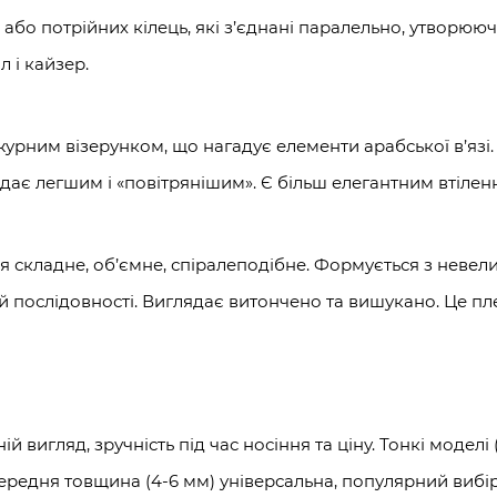
 або потрійних кілець, які з’єднані паралельно, утворю
 і кайзер.
журним візерунком, що нагадує елементи арабської в’язі.
лядає легшим і «повітрянішим». Є більш елегантним втіле
я складне, об’ємне, спіралеподібне. Формується з невел
 послідовності. Виглядає витончено та вишукано. Це плет
вигляд, зручність під час носіння та ціну. Тонкі моделі 
ередня товщина (4-6 мм) універсальна, популярний вибір 