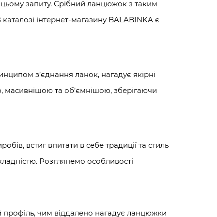
 цьому запиту. Срібний ланцюжок з таким
В каталозі інтернет-магазину BALABINKA є
ринципом з’єднання ланок, нагадує якірні
ю, масивнішою та об’ємнішою, зберігаючи
робів, встиг впитати в себе традиції та стиль
 складністю. Розглянемо особливості
ий профіль, чим віддалено нагадує ланцюжки