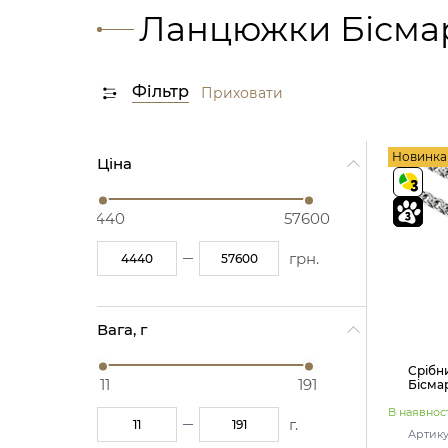
Ланцюжки Бісма
Фільтр
Приховати
Новинка
Ціна
4440
57600
грн.
Вага, г
Срібн
11
191
Бісма
В наявност
г.
Артику