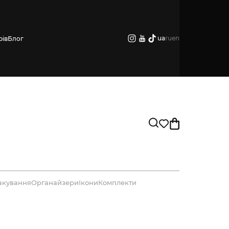
ua
ru
en
рів
Блог
акування
Органайзери
Ікони
Комплекти