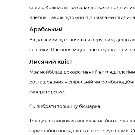
снейк. Кожна ланка складається з подвійних
плетінь. Також відомий під назвами кардинал
Арабський
Від класики відрізняється округлим, дещо а
класики. Плетіння міцне, але візуально виг
Лисячий хвіст
Має найбільш декоративний вигляд, плетінн
розташованих у спіральній чи ромбоподібній
імператорське.
Як вибрати товщину бісмарка
Товщина ланцюжка впливає на його зовнішній 
гармонійно виглядають в парі з кулонами. С