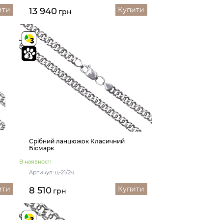
ити
Купити
13 940
грн
Срібний ланцюжок Класичний
Бісмарк
В наявності
Артикул: ц-21/2ч
ити
Купити
8 510
грн