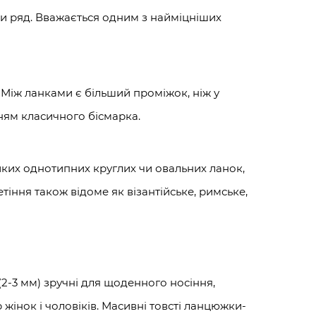
ючи ряд. Вважається одним з найміцніших
 Між ланками є більший проміжок, ніж у
нням класичного бісмарка.
иких однотипних круглих чи овальних ланок,
іння також відоме як візантійське, римське,
(2-3 мм) зручні для щоденного носіння,
жінок і чоловіків. Масивні товсті ланцюжки-