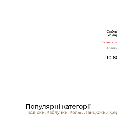
Срібн
Бісма
Немає в н
Артику
10 8
Популярні категорії
Підвіски
,
Каблучки
,
Кольє
,
Ланцюжки
,
Се