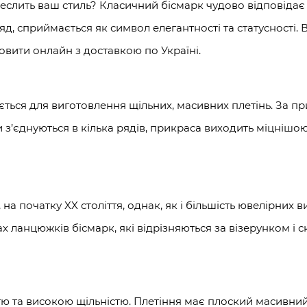
реслить ваш стиль? Класичний бісмарк чудово відповідає
д, сприймається як символ елегантності та статусності. 
овити онлайн з доставкою по Україні.
ується для виготовлення щільних, масивних плетінь. За п
 з’єднуються в кілька рядів, прикраса виходить міцнішо
на початку XX століття, однак, як і більшість ювелірних ви
ах ланцюжків бісмарк, які відрізняються за візерунком і
істю та високою щільністю. Плетіння має плоский масивн