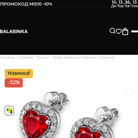
10
13
36
12
:
:
:
ПРОМОКОД MIS10 -10%
Залиште свій номер телефону
Після того, як ми отримаємо товар - вам буде
відправлено СМС про наявність в нашому магазині
Продовжити
Головна
Сережки
Пусети
Срібні сережки Марсель Сердечко
Дякуємо. Ваш відгук
відправлено на модерацію
Новинка!
-32%