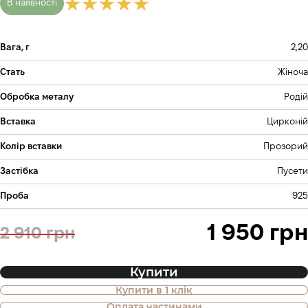
В наявності
Вага, г
2,20
Стать
Жіноча
Обробка металу
Родій
Вставка
Цирконій
Колір вставки
Прозорий
Застібка
Пусети
Проба
925
1 950 грн
2 910 грн
Купити
Купити в 1 клік
Також доступна покупка товару в
Оплата частинами