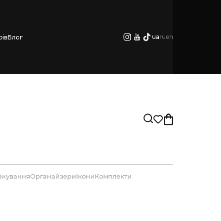
ua
ru
en
рів
Блог
акування
Органайзери
Ікони
Комплекти