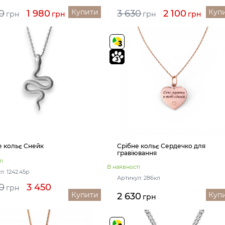
Купити
Куп
0
1 980
3 630
2 100
грн
грн
грн
грн
е кольє Снейк
Срібне кольє Сердечко для
гравіювання
і
В наявності
л: 1242.45р
Артикул: 286кл
0
3 450
грн
Купити
Куп
2 630
грн