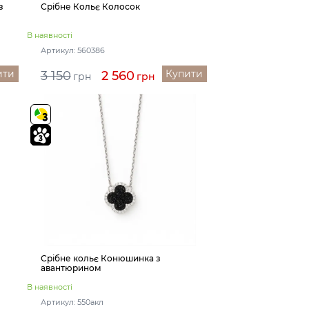
з
Срібне Кольє Колосок
В наявності
Артикул: 560386
ити
Купити
3 150
2 560
грн
грн
Срібне кольє Конюшинка з
авантюрином
В наявності
Артикул: 550акл