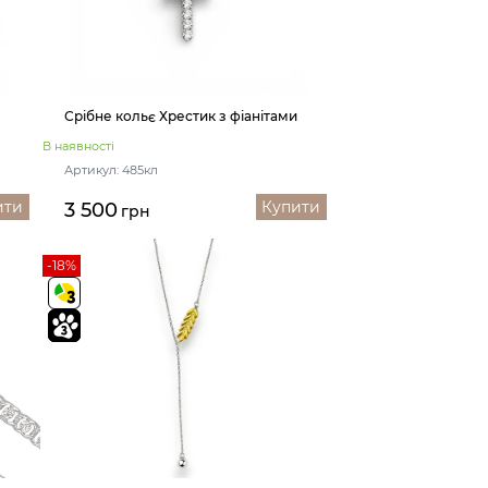
Срібне кольє Хрестик з фіанітами
В наявності
Артикул: 485кл
ити
Купити
3 500
грн
-18%