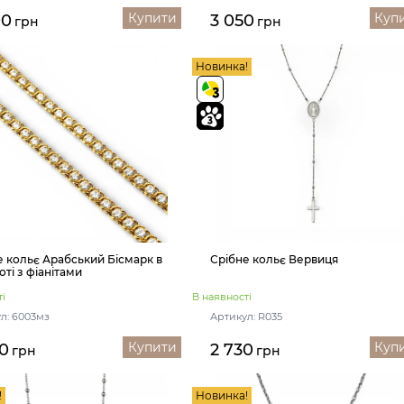
Купити
Куп
00
3 050
грн
грн
Новинка!
е кольє Арабський Бісмарк в
Срібне кольє Вервиця
ті з фіанітами
і
В наявності
л: 6003мз
Артикул: R035
Купити
Куп
0
2 730
грн
грн
!
Новинка!