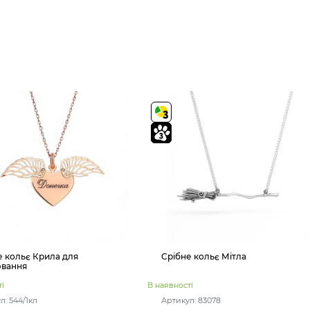
е кольє Крила для
Срібне кольє Мітла
ювання
і
В наявності
л: 544/1кл
Артикул: 83078