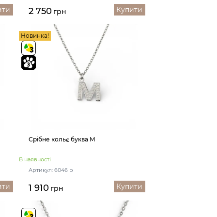
ити
Купити
2 750
грн
Новинка!
Срібне кольє буква М
В наявності
Артикул: 6046 р
ити
Купити
1 910
грн