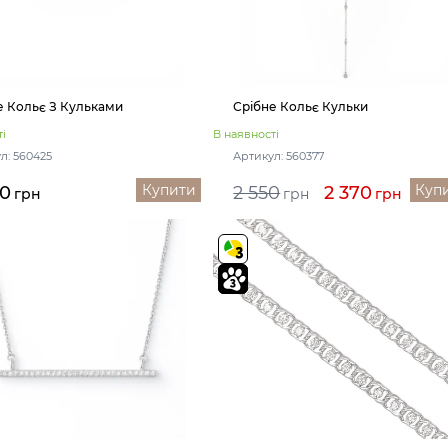
е Кольє З Кульками
Срібне Кольє Кульки
і
В наявності
л: 560425
Артикул: 560377
Купити
Куп
40
2 550
2 370
грн
грн
грн