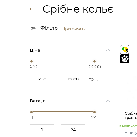
Срібне кольє
Фільтр
Приховати
Ціна
1430
10000
грн.
Вага, г
Срібн
1
24
граві
В наявност
г.
Артику