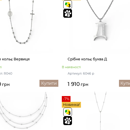
е кольє Вервиця
Срібне кольє буква Д
і
В наявності
л: R040
Артикул: 6046 р
Купити
Куп
0
1 910
грн
грн
-7%
Новинка!