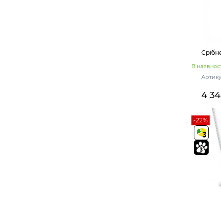
Срібн
В наявност
Артику
4 3
-22%