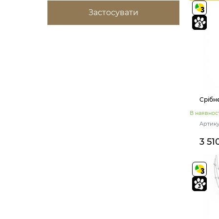
380
380+30
650
Застосувати
600
500
400+50
500+50
400
400+30
450
450+50
350
550+50
405
455
650+50
410+50
380+40
Срібн
В наявност
Артику
3 51