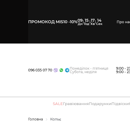
09
15
17
13
:
:
:
ПРОМОКОД MIS10 -10%
Про на
Понеділок - пʼятниця
9:00 - 2
096 035 07 70
Субота, неділя
9:00 - 2
SALE
Гравіювання
Подарунки
Підвіски
Головна
Кольє