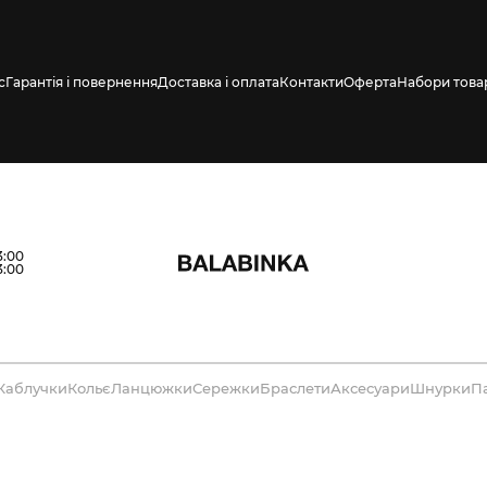
с
Гарантія і повернення
Доставка і оплата
Контакти
Оферта
Набори това
3:00
3:00
Каблучки
Кольє
Ланцюжки
Сережки
Браслети
Аксесуари
Шнурки
П