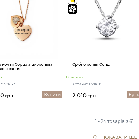
е кольє Серце з цирконієм
Срібне кольє Сенді
равіювання
і
В наявності
: 571/1кл
Артикул: 1221К-є
Купити
Куп
00
2 010
грн
грн
1 - 24 товарів з 61
ПОКАЗАТИ ЩЕ