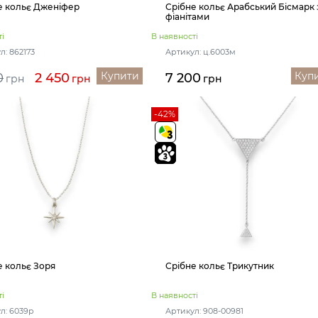
е кольє Дженіфер
Срібне кольє Арабський Бісмарк 
фіанітами
і
В наявності
л: 862173
Артикул: ц.6003м
Купити
Куп
0
2 450
7 200
грн
грн
грн
-42%
е кольє Зоря
Срібне кольє Трикутник
і
В наявності
л: 6039р
Артикул: 908-00981