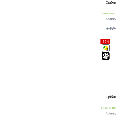
Срібн
В наявност
Артику
3 17
-35%
Срібн
В наявност
Артику