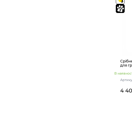
Срібн
для г
В наявност
Артикул
4 4