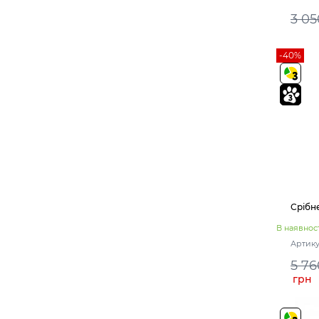
3 05
-40%
Срібн
В наявност
Артику
5 76
грн