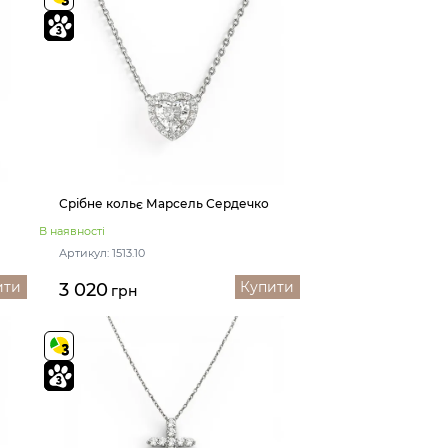
Срібне кольє Марсель Сердечко
В наявності
Артикул: 1513.10
ити
Купити
3 020
грн