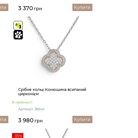
ити
Купити
3 370
грн
Срібне кольє Конюшина всипаний
цирконієм
В наявності
Артикул: 366кл
ити
Купити
3 980
грн
-35%