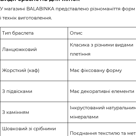
У магазині BALABINKA представлено різноманіття форм
і технік виготовлення.
Тип браслета
Опис
Класика з різними видами
Ланцюжковий
плетіння
Жорсткий (каф)
Має фіксовану форму
З підвісками
Має декоративні елементи
Інкрустований натуральни
З камінням
мінералами
Шовковий зі срібними
Поєднання текстилю та мет