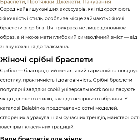
Браслети
,
Протяжки
,
Джекети
,
Пакування
Серед найвишуканіших аксесуарів, які підкреслюють
жіночність і стиль, особливе місце займають жіночі
браслети зі срібла. Ця прикраса не лише доповнює
образ, а й може мати глибокий символічний зміст — від
знаку кохання до талісмана.
Жіночі срібні браслети
Срібло — благородний метал, який гармонійно поєднує
естетику, практичність і довговічність. Срібні браслети
популярні завдяки своїй універсальності: вони пасують
як до ділового стилю, так і до вечірнього вбрання. У
каталозі Balabinka представлено сотні моделей,
створених з урахуванням сучасних трендів, майстерності
ювелірів і класичних традицій.
Види браслетів для жінок