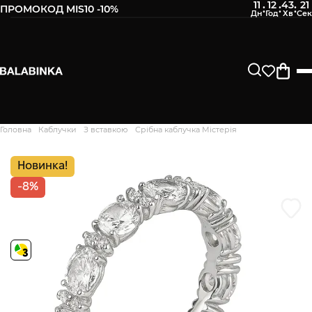
11
12
43
20
:
:
:
ПРОМОКОД MIS10 -10%
Залиште свій номер телефону
Після того, як ми отримаємо товар - вам буде
відправлено СМС про наявність в нашому магазині
Продовжити
Головна
Каблучки
З вставкою
Срібна каблучка Містерія
Дякуємо. Ваш відгук
відправлено на модерацію
Новинка!
-8%