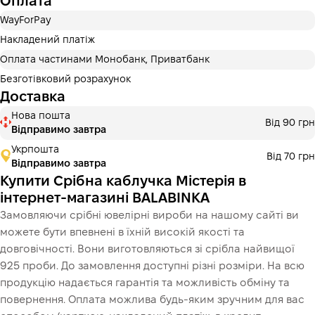
Оплата
Оплата частинами Приватбанк
WayForPay
Оплату можна розділити на 2 або 3 платежі. Без
додаткових комісій для покупців. Кількість платежів
Накладений платіж
обирається на кроці оплати в корзині.
Оплата частинами Монобанк, Приватбанк
3 місяці
х
920.00 ₴
=
2 760 ₴
Безготівковий розрахунок
Доставка
Оплата частинами Монобанк
Нова пошта
Оплату можна розділити на 2 або 3 платежі. Без
Від 90 грн
Відправимо завтра
додаткових комісій для покупців. Кількість платежів
обирається на кроці оплати в корзині.
Укрпошта
Від 70 грн
Відправимо завтра
3 місяці
х
920.00 ₴
=
2 760 ₴
Купити Срібна каблучка Містерія в
інтернет-магазині BALABINKA
Замовляючи срібні ювелірні вироби на нашому сайті ви
Це ще не оформлення кредитного договору. Ви просто
можете бути впевнені в їхній високій якості та
переходите до наступного кроку.
Купити
довговічності. Вони виготовляються зі срібла найвищої
925 проби. До замовлення доступні різні розміри. На всю
продукцію надається гарантія та можливість обміну та
повернення. Оплата можлива будь-яким зручним для вас