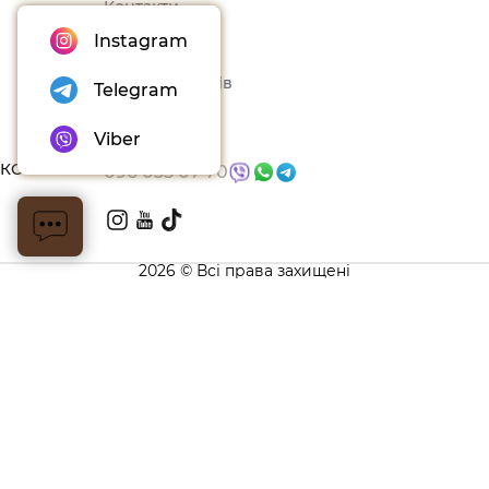
Контакти
Instagram
Оферта
Набори товарів
Telegram
Блог
Viber
КОНТАКТИ
096 035 07 70
2026 © Всі права захищені