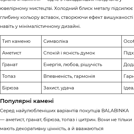
ювелірному мистецтві. Холодний блиск металу підсилює
глибину кольору вставок, створюючи ефект вишуканості
навіть у мінімалістичному дизайні.
Тип каменю
Символіка
Особ
Аметист
Спокій і ясність думок
Підх
Гранат
Енергія, любов, рішучість
Дода
Топаз
Впевненість, гармонія
Гарн
Бірюза
Захист, удача
Ідеа
Популярні камені
Серед найулюбленіших варіантів покупців BALABINKA
— аметист, гранат, бірюза, топаз і цитрин. Вони не тільки
мають декоративну цінність, а й вважаються