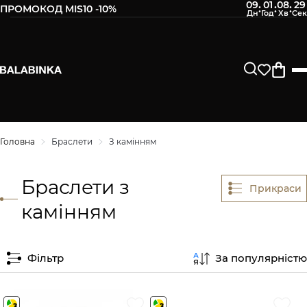
09
01
08
29
:
:
:
ПРОМОКОД MIS10 -10%
Головна
Браслети
З камінням
Браслети з
Прикраси
камінням
Фільтр
За популярністю