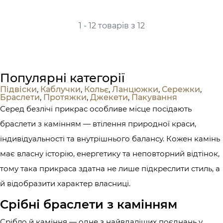
1 - 12 товарів з 12
Популярні категорії
Підвіски
,
Каблучки
,
Кольє
,
Ланцюжки
,
Сережки
,
Браслети
,
Протяжки
,
Джекети
,
Пакування
Серед безлічі прикрас особливе місце посідають
браслети з камінням — втілення природної краси,
індивідуальності та внутрішнього балансу. Кожен камінь
має власну історію, енергетику та неповторний відтінок,
тому така прикраса здатна не лише підкреслити стиль, а
й відобразити характер власниці.
Срібні браслети з камінням
Срібло й каміння — одне з найвдаліших поєднань у