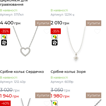
цирконієм для
гравіювання
В наявності
В наявності
Артикул: 571/1кл
Артикул: 1221К-є
4 400
2 010
грн
Купити
грн
Купити
-35%
-35%
Срібне кольє Сердечко
Срібне кольє Зоря
В наявності
В наявності
Артикул: 1212.40р
Артикул: 6039р
3 020
3 050
грн
грн
1 940
1 980
Купити
Купити
грн
грн
-40%