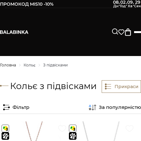
08
02
09
29
:
:
:
ПРОМОКОД MIS10 -10%
Головна
Кольє
З підвісками
Кольє з підвісками
Прикраси
Фільтр
За популярністю