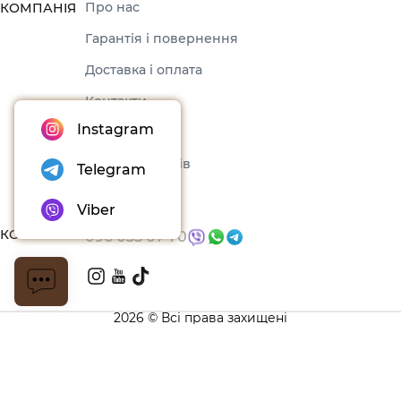
Про нас
КОМПАНІЯ
Гарантія і повернення
Доставка і оплата
Контакти
Instagram
Оферта
Набори товарів
Telegram
Блог
Viber
КОНТАКТИ
096 035 07 70
2026 © Всі права захищені