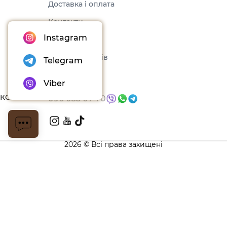
Доставка і оплата
Контакти
Instagram
Оферта
Набори товарів
Telegram
Блог
Viber
КОНТАКТИ
096 035 07 70
2026 © Всі права захищені