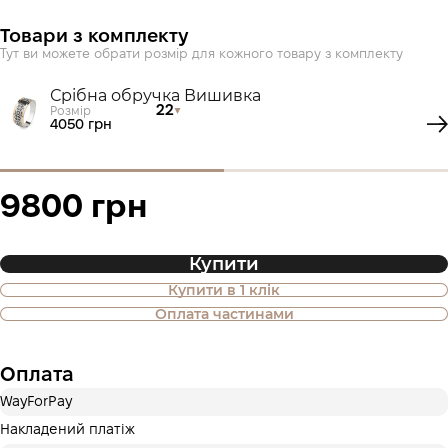
Товари з комплекту
Тут ви можете обрати розмір для кожного товару з комплекту
Срібна обручка Вишивка
22
Розмір
4050 грн
9800 грн
Купити
Купити в 1 клік
Також доступна покупка товару в
Оплата частинами
оплату частинами
Оплата
Оплата частинами Приватбанк
WayForPay
Оплату можна розділити на 2 або 3 платежі. Без
додаткових комісій для покупців. Кількість платежів
Накладений платіж
обирається на кроці оплати в корзині.