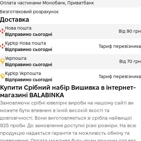
Оплата частинами Монобанк, Приватбанк
3 місяці
х
3 266.67 ₴
=
9800 ₴
Безготівковий розрахунок
Доставка
Оплата частинами Монобанк
Нова пошта
Оплату можна розділити на 2 або 3 платежі. Без
Від 90 грн
Відправимо сьогодні
додаткових комісій для покупців. Кількість платежів
обирається на кроці оплати в корзині.
Курʼєр Нова пошта
Тариф перевізника
Відправимо сьогодні
3 місяці
х
3 266.67 ₴
=
9800 ₴
Укрпошта
Від 70 грн
Відправимо сьогодні
Кур’єр Укрпошта
Тариф перевізника
Це ще не оформлення кредитного договору. Ви просто
Відправимо сьогодні
переходите до наступного кроку.
Купити
Купити Срібний набір Вишивка в інтернет-
магазині BALABINKA
Замовляючи срібні ювелірні вироби на нашому сайті ви
можете бути впевнені в їхній високій якості та
довговічності. Вони виготовляються зі срібла найвищої
925 проби. До замовлення доступні різні розміри. На всю
продукцію надається гарантія та можливість обміну та
повернення. Оплата можлива будь-яким зручним для вас