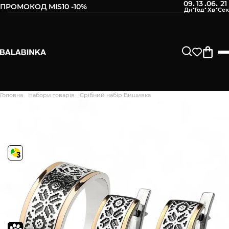
09
13
06
20
:
:
:
ПРОМОКОД MIS10 -10%
Головна
Набори товарів
Срібний набір Вишивка
Дякуємо. Ваш відгук
відправлено на модерацію