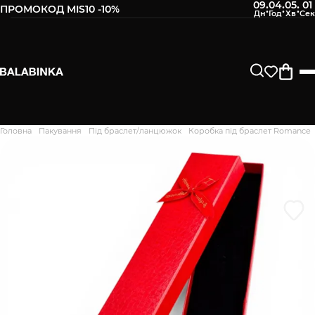
09
04
05
00
:
:
:
ПРОМОКОД MIS10 -10%
Залиште свій номер телефону
Після того, як ми отримаємо товар - вам буде
відправлено СМС про наявність в нашому магазині
Продовжити
Головна
Пакування
Під браслет/ланцюжок
Коробка під браслет Romance
Дякуємо. Ваш відгук
відправлено на модерацію