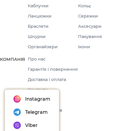
Каблучки
Кольє
Ланцюжки
Сережки
Браслети
Аксесуари
Шнурки
Пакування
Органайзери
Ікони
Про нас
КОМПАНІЯ
Гарантія і повернення
Доставка і оплата
Контакти
Instagram
Оферта
Набори товарів
Telegram
Блог
Viber