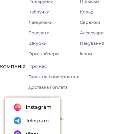
Подарунки
Підвіски
Каблучки
Кольє
Ланцюжки
Сережки
Браслети
Аксесуари
Шнурки
Пакування
Органайзери
Ікони
Про нас
КОМПАНІЯ
Гарантія і повернення
Доставка і оплата
Контакти
Instagram
Оферта
Набори товарів
Telegram
Блог