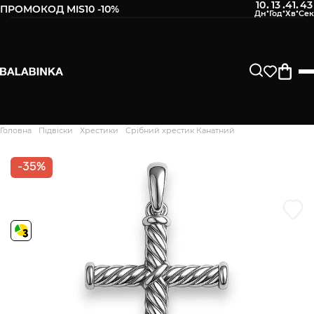
10
13
41
42
:
:
:
ПРОМОКОД MIS10 -10%
Залиште свій номер телефону
Після того, як ми отримаємо товар - вам буде
відправлено СМС про наявність в нашому магазині
Продовжити
Головна
Підвіски
Хрестики
Срібний хрестик Канатний
Дякуємо. Ваш відгук
відправлено на модерацію
-35%