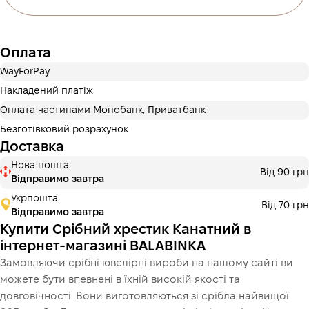
3 місяці
х
793.33 ₴
=
2 380 ₴
Оплата частинами Монобанк
Оплата
Оплату можна розділити на 2 або 3 платежі. Без
додаткових комісій для покупців. Кількість платежів
WayForPay
обирається на кроці оплати в корзині.
Накладений платіж
3 місяці
х
793.33 ₴
=
2 380 ₴
Оплата частинами Монобанк, Приватбанк
Безготівковий розрахунок
Доставка
Це ще не оформлення кредитного договору. Ви просто
Нова пошта
Від 90 грн
переходите до наступного кроку.
Відправимо завтра
Купити
Укрпошта
Від 70 грн
Відправимо завтра
Купити Срібний хрестик Канатний в
інтернет-магазині BALABINKA
Замовляючи срібні ювелірні вироби на нашому сайті ви
можете бути впевнені в їхній високій якості та
довговічності. Вони виготовляються зі срібла найвищої