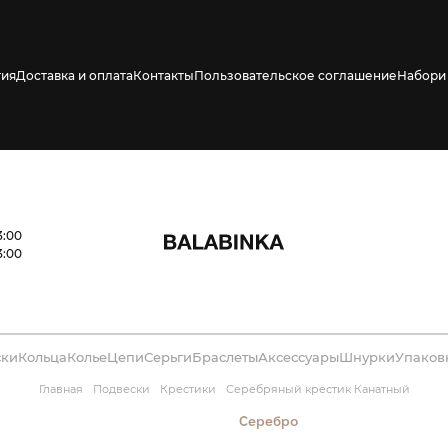
тия
Доставка и оплата
Контакты
Пользовательское соглашение
Набори 
ено СМС о его
3:00
3:00
ски
Кольца
Колье
Цепи
Серьги
Браслеты
Аксессуары
Шнурки
Упаков
Главная
Подвески
Крестики
Серебряный крестик Канатный
Серебро