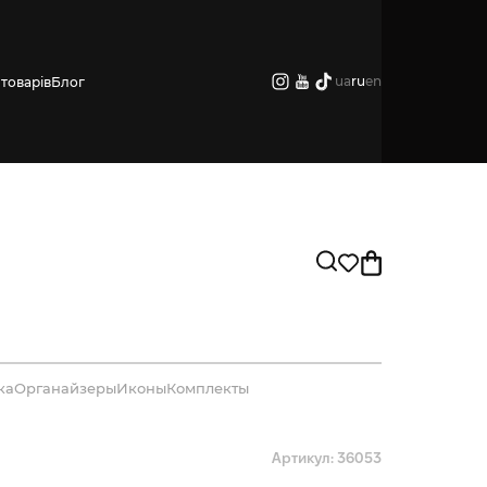
ua
ru
en
товарів
Блог
ка
Органайзеры
Иконы
Комплекты
Артикул: 36053