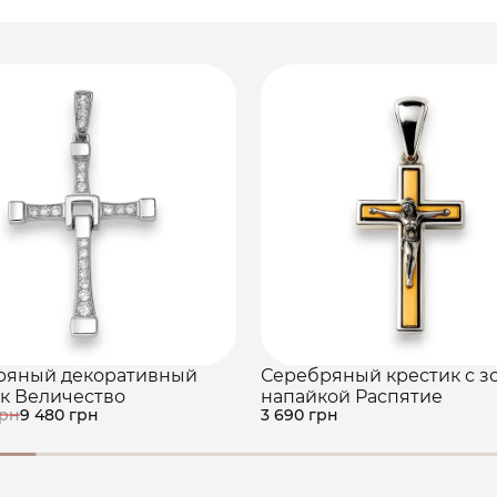
ряный декоративный
Серебряный крестик с з
к Величество
напайкой Распятие
грн
9 480 грн
3 690 грн