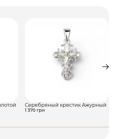
олотой
Серебряный крестик Ажурный
Серебря
1 370 грн
1 890 грн