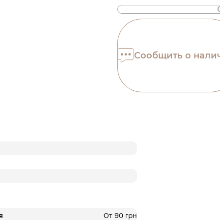
Также доступна
Оплата частями
Сообщить о нали
ПриватБанка
Оплату можно раздел
платежа. Без допол
комиссий для покуп
Количество платеже
на шаге оплаты в ко
3 месяцы
х
793.3
Це ще не оформлення кред
кроку.
я
От 90 грн