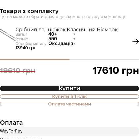
Товари з комплекту
Тут ви можете обрати розмір для кожного товару з комплекту
Срібний ланцюжок Класичний Бісмарк
40+
Вага, г
550
Розмір
Оксидація
Обробка металу
13940 грн
17610 грн
19610 грн
Купити
Купити в 1 клік
Також доступна покупка товару в
Оплата частинами
оплату частинами
Оплата
Оплата частинами Приватбанк
WayForPay
Оплату можна розділити на 2 або 3 платежі. Без