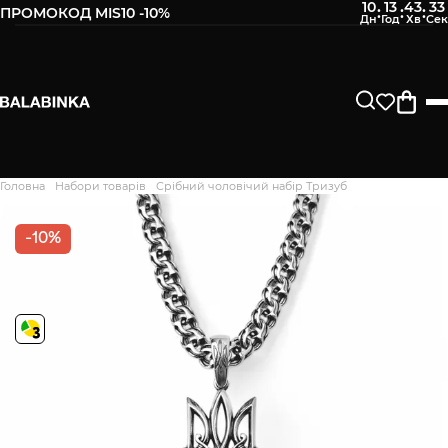
10
13
43
33
:
:
:
ПРОМОКОД MIS10 -10%
Головна
Набори товарів
Срібний чоловічий набір Тризуб
Дякуємо. Ваш відгук
відправлено на модерацію
-10%