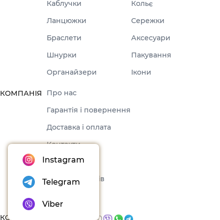
Каблучки
Кольє
Ланцюжки
Сережки
Браслети
Аксесуари
Шнурки
Пакування
Органайзери
Ікони
Про нас
КОМПАНІЯ
Гарантія і повернення
Доставка і оплата
Контакти
Instagram
Оферта
Набори товарів
Telegram
Блог
Viber
КОНТАКТИ
096 035 07 70