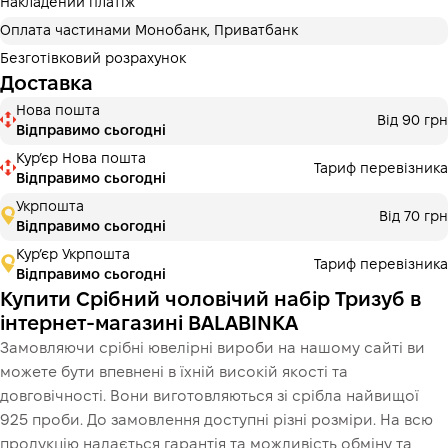
додаткових комісій для покупців. Кількість платежів
Накладений платіж
обирається на кроці оплати в корзині.
Оплата частинами Монобанк, Приватбанк
3 місяці
х
5 870.00 ₴
=
17610 ₴
Безготівковий розрахунок
Доставка
Оплата частинами Монобанк
Нова пошта
Оплату можна розділити на 2 або 3 платежі. Без
Від 90 грн
Відправимо сьогодні
додаткових комісій для покупців. Кількість платежів
обирається на кроці оплати в корзині.
Курʼєр Нова пошта
Тариф перевізника
Відправимо сьогодні
3 місяці
х
5 870.00 ₴
=
17610 ₴
Укрпошта
Від 70 грн
Відправимо сьогодні
Кур’єр Укрпошта
Тариф перевізника
Це ще не оформлення кредитного договору. Ви просто
Відправимо сьогодні
переходите до наступного кроку.
Купити
Купити Срібний чоловічий набір Тризуб в
інтернет-магазині BALABINKA
Замовляючи срібні ювелірні вироби на нашому сайті ви
можете бути впевнені в їхній високій якості та
довговічності. Вони виготовляються зі срібла найвищої
925 проби. До замовлення доступні різні розміри. На всю
продукцію надається гарантія та можливість обміну та