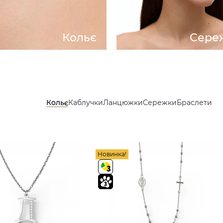
Кольє
Сере
Кольє
Каблучки
Ланцюжки
Сережки
Браслети
Новинка!