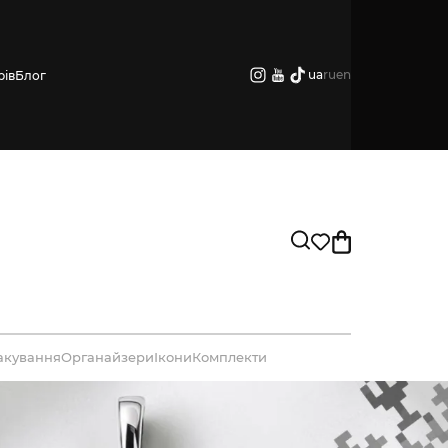
ua
ru
en
рів
Блог
акування
Органайзери
Ікони
Комплекти