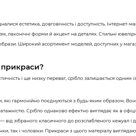
дналися естетика, довговічність і доступність. Інтернет-
лізм, лаконічні форми й акцент на деталях. Стильні ювелі
ні образи. Широкий асортимент моделей, доступних у мага
і прикраси?
ктичність і ще низку переваг, срібло залишається одним 
и, які гармонійно поєднуються з будь-яким образом. Во
тажністю. Срібло однаково ефектно виглядає як в офіцій
 — від зібраного класичного до розслабленого кежуал і
жінки, так і чоловіки. Прикраси з цього матеріалу вигляда