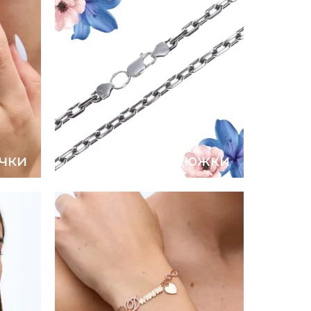
чки
Ланцюжки