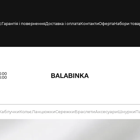
с
Гарантія і повернення
Доставка і оплата
Контакти
Оферта
Набори това
3:00
3:00
Каблучки
Кольє
Ланцюжки
Сережки
Браслети
Аксесуари
Шнурки
П