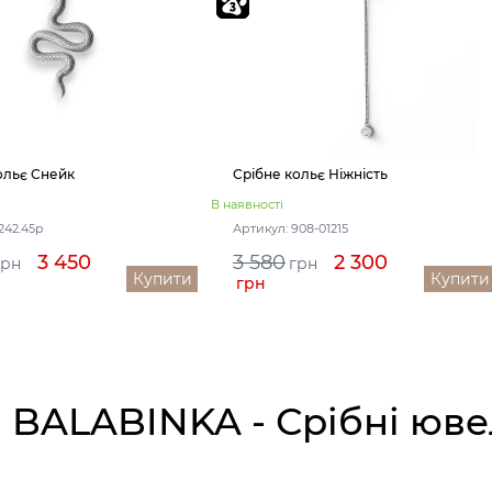
ольє Снейк
Срібне кольє Ніжність
В наявності
242.45р
Артикул: 908-01215
3 450
3 580
2 300
грн
грн
Купити
Купити
грн
 BALABINKA - Срібні юве