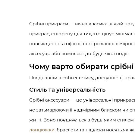
Срібні прикраси — вічна класика, в якій поє
прикрас, створену для тих, хто цінує мініма
повсякденні та офісні, так і розкішні вечір
аксесуар або комплект до будь-якої події.
Чому варто обирати срібн
Поєднавши в собі естетику, доступність, пра
Стиль та універсальність
Срібні аксесуари — це універсальні прикрас
не затьмарюючи її надмірним блиском чи епа
житті. Воно поєднується з будь-яким стилем
ланцюжки
, браслети та підвіски носять як 