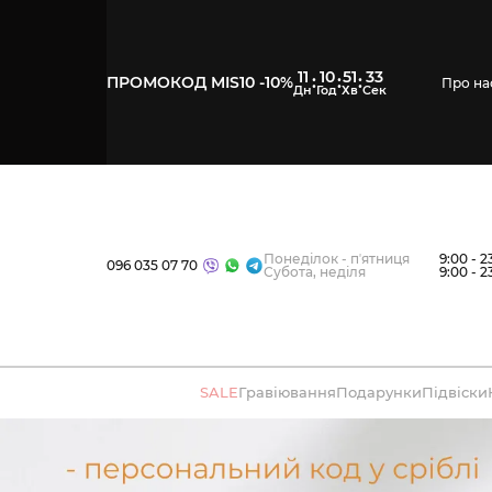
11
10
51
32
:
:
:
ПРОМОКОД MIS10 -10%
Про на
Понеділок - пʼятниця
9:00 - 2
096 035 07 70
Субота, неділя
9:00 - 2
SALE
Гравіювання
Подарунки
Підвіски