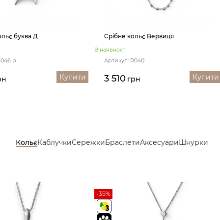
ольє буква Д
Срібне кольє Вервиця
В наявності
6046 р
Артикул: R040
Купити
Купити
3 510
рн
грн
Кольє
Каблучки
Сережки
Браслети
Аксесуари
Шнурки
-35%