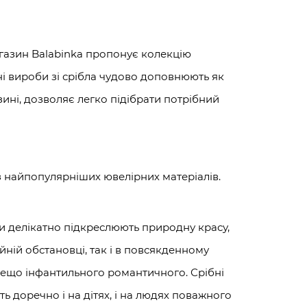
магазин Balabinka пропонує колекцію
рні вироби зі срібла чудово доповнюють як
зині, дозволяє легко підібрати потрібний
із найпопулярніших ювелірних матеріалів.
ни делікатно підкреслюють природну красу,
ній обстановці, так і в повсякденному
 дещо інфантильного романтичного. Срібні
ють доречно і на дітях, і на людях поважного