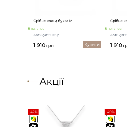
Срібне кольє буква М
Срібне к
В наявності
В наявності
Артикул: 6046 р
Артикул: 
Купити
1 910
1 910
грн
г
Акції
-42%
-40%