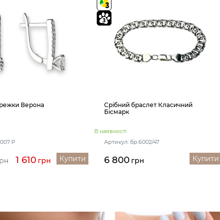
ережки Верона
Срібний браслет Класичний
Бісмарк
В наявності
7007 Р
Артикул: бр.6002/47
Купити
Купити
1 610
6 800
рн
грн
грн