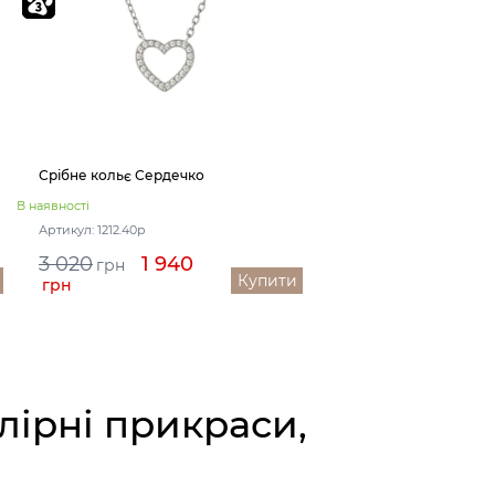
Срібне кольє Сердечко
В наявності
Артикул: 1212.40р
3 020
1 940
грн
Купити
грн
лірні прикраси,