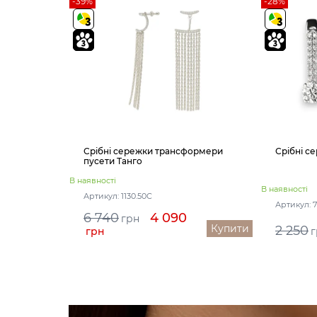
-39%
-28%
Срібні сережки трансформери
Срібні с
пусети Танго
В наявності
В наявності
Артикул: 1130.50С
Артикул: 
6 740
4 090
грн
Купити
2 250
грн
г