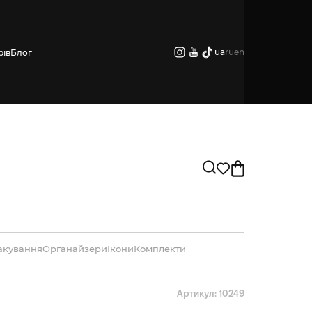
ua
ru
en
рів
Блог
акування
Органайзери
Ікони
Комплекти
Артикул: 10249