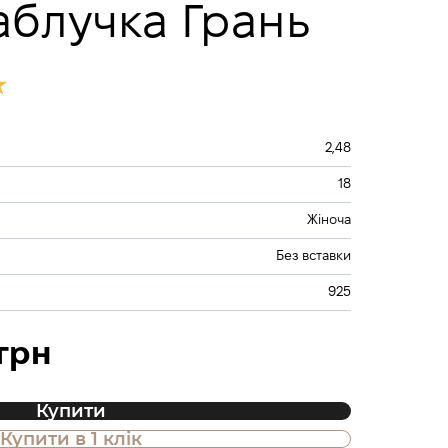
аблучка Грань
2,48
18
Жіноча
Без вставки
925
 грн
Купити
Купити в 1 клік