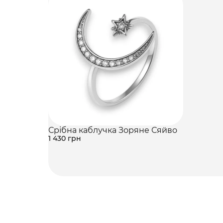
Срібна каблучка Зоряне Сяйво
1 430 грн