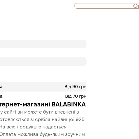
О
Також доступна 
частинами
Оплата частин
Приватбанк
Оплату можна розділ
платежі. Без додатко
покупців. Кількість п
обирається на кроці
корзині.
3 місяці
х
446.67 
ра
Від 90 грн
ра
Від 70 грн
нтернет-магазині BALABINKA
Це ще не оформлення кред
кроку.
 сайті ви можете бути впевнені в
иготовляються зі срібла найвищої 925
 На всю продукцію надається
. Оплата можлива будь-яким зручним