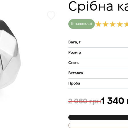
Срібна к
В наявності
Вага, г
Розмір
Стать
Вставка
Проба
1 340
2 060 грн