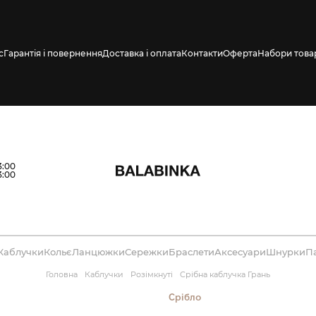
с
Гарантія і повернення
Доставка і оплата
Контакти
Оферта
Набори това
влено СМС про
3:00
3:00
Каблучки
Кольє
Ланцюжки
Сережки
Браслети
Аксесуари
Шнурки
П
Головна
Каблучки
Розімкнуті
Срібна каблучка Грань
Срібло