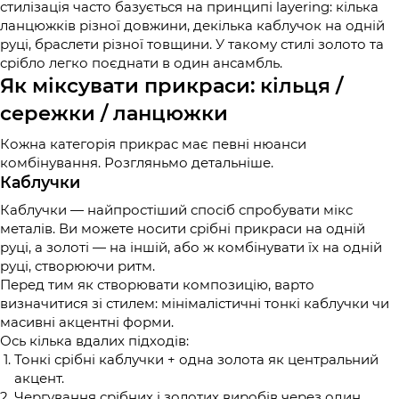
стилізація часто базується на принципі layering: кілька
ланцюжків різної довжини, декілька каблучок на одній
руці, браслети різної товщини. У такому стилі золото та
срібло легко поєднати в один ансамбль.
Як міксувати прикраси: кільця /
сережки / ланцюжки
Кожна категорія прикрас має певні нюанси
комбінування. Розгляньмо детальніше.
Каблучки
Каблучки — найпростіший спосіб спробувати мікс
металів. Ви можете носити срібні прикраси на одній
руці, а золоті — на іншій, або ж комбінувати їх на одній
руці, створюючи ритм.
Перед тим як створювати композицію, варто
визначитися зі стилем: мінімалістичні тонкі каблучки чи
масивні акцентні форми.
Ось кілька вдалих підходів:
Тонкі срібні каблучки + одна золота як центральний
акцент.
Чергування срібних і золотих виробів через один.