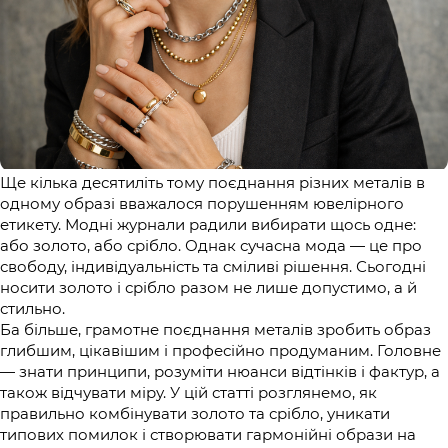
Ще кілька десятиліть тому поєднання різних металів в
одному образі вважалося порушенням ювелірного
етикету. Модні журнали радили вибирати щось одне:
або золото, або срібло. Однак сучасна мода — це про
свободу, індивідуальність та сміливі рішення. Сьогодні
носити золото і срібло разом не лише допустимо, а й
стильно.
Ба більше, грамотне поєднання металів зробить образ
глибшим, цікавішим і професійно продуманим. Головне
— знати принципи, розуміти нюанси відтінків і фактур, а
також відчувати міру. У цій статті розглянемо, як
правильно комбінувати золото та срібло, уникати
типових помилок і створювати гармонійні образи на