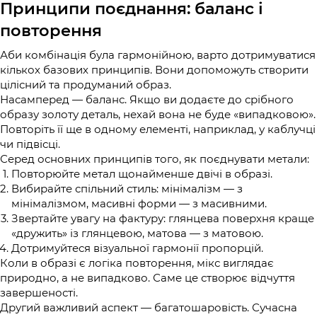
Принципи поєднання: баланс і
повторення
Аби комбінація була гармонійною, варто дотримуватися
кількох базових принципів. Вони допоможуть створити
цілісний та продуманий образ.
Насамперед — баланс. Якщо ви додаєте до срібного
образу золоту деталь, нехай вона не буде «випадковою».
Повторіть її ще в одному елементі, наприклад, у каблучці
чи підвісці.
Серед основних принципів того, як поєднувати метали:
Повторюйте метал щонайменше двічі в образі.
Вибирайте спільний стиль: мінімалізм — з
мінімалізмом, масивні форми — з масивними.
Звертайте увагу на фактуру: глянцева поверхня краще
«дружить» із глянцевою, матова — з матовою.
Дотримуйтеся візуальної гармонії пропорцій.
Коли в образі є логіка повторення, мікс виглядає
природно, а не випадково. Саме це створює відчуття
завершеності.
Другий важливий аспект — багатошаровість. Сучасна