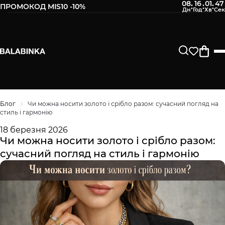
08
16
01
47
:
:
:
ПРОМОКОД MIS10 -10%
Блог
Чи можна носити золото і срібло разом: сучасний погляд на
стиль і гармонію
18 березня 2026
Чи можна носити золото і срібло разом:
сучасний погляд на стиль і гармонію