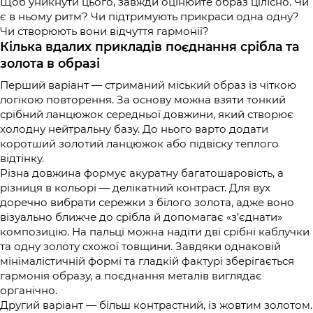
Щоб уникнути цього, завжди оцінюйте образ цілісно. Чи
є в ньому ритм? Чи підтримують прикраси одна одну?
Чи створюють вони відчуття гармонії?
Кілька вдалих прикладів поєднання срібла та
золота в образі
Перший варіант — стриманий міський образ із чіткою
логікою повторення. За основу можна взяти тонкий
срібний ланцюжок середньої довжини, який створює
холодну нейтральну базу. До нього варто додати
коротший золотий ланцюжок або підвіску теплого
відтінку.
Різна довжина формує акуратну багатошаровість, а
різниця в кольорі — делікатний контраст. Для вух
доречно вибрати сережки з білого золота, адже воно
візуально ближче до срібла й допомагає «з’єднати»
композицію. На пальці можна надіти дві срібні каблучки
та одну золоту схожої товщини. Завдяки однаковій
мінімалістичній формі та гладкій фактурі зберігається
гармонія образу, а поєднання металів виглядає
органічно.
Другий варіант — більш контрастний, із жовтим золотом.