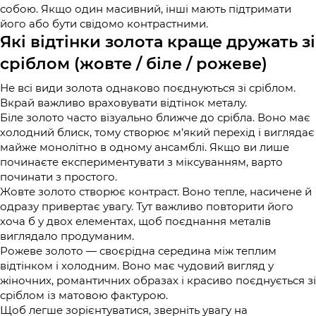
собою. Якщо один масивний, інші мають підтримати
його або бути свідомо контрастними.
Які відтінки золота краще дружать зі
сріблом (жовте / біле / рожеве)
Не всі види золота однаково поєднуються зі сріблом.
Вкрай важливо враховувати відтінок металу.
Біле золото часто візуально ближче до срібла. Воно має
холодний блиск, тому створює м’який перехід і виглядає
майже монолітно в одному ансамблі. Якщо ви лише
починаєте експериментувати з міксуванням, варто
починати з простого.
Жовте золото створює контраст. Воно тепле, насичене й
одразу привертає увагу. Тут важливо повторити його
хоча б у двох елементах, щоб поєднання металів
виглядало продуманим.
Рожеве золото — своєрідна середина між теплим
відтінком і холодним. Воно має чудовий вигляд у
жіночних, романтичних образах і красиво поєднується зі
сріблом із матовою фактурою.
Щоб легше зорієнтуватися, зверніть увагу на