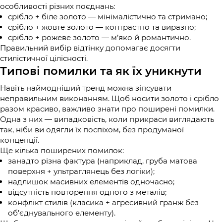
особливості різних поєднань:
срібло + біле золото — мінімалістично та стримано;
срібло + жовте золото — контрастно та виразно;
срібло + рожеве золото — м’яко й романтично.
Правильний вибір відтінку допомагає досягти
стилістичної цілісності.
Типові помилки та як їх уникнути
Навіть наймодніший тренд можна зіпсувати
неправильним виконанням. Щоб носити золото і срібло
разом красиво, важливо знати про поширені помилки.
Одна з них — випадковість, коли прикраси виглядають
так, ніби ви одягли їх поспіхом, без продуманої
концепції.
Ще кілька поширених помилок:
занадто різна фактура (наприклад, груба матова
поверхня + ультраглянець без логіки);
надлишок масивних елементів одночасно;
відсутність повторення одного з металів;
конфлікт стилів (класика + агресивний гранж без
об’єднувального елементу).