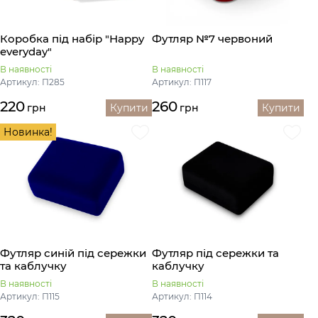
Коробка під набір "Happy
Футляр №7 червоний
everyday"
В наявності
В наявності
Артикул: П285
Артикул: П117
220
260
грн
Купити
грн
Купити
Новинка!
Футляр синій під сережки
Футляр під сережки та
та каблучку
каблучку
В наявності
В наявності
Артикул: П115
Артикул: П114