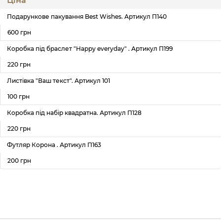
Подaрункове пакування Best Wishes. Артикул П140
600 грн
Коробка під браслет "Happy everyday" . Артикул П199
220 грн
Листівка "Ваш текст". Артикул 101
100 грн
Коробка під набір квадратна. Артикул П128
220 грн
Футляр Корона . Артикул П163
200 грн