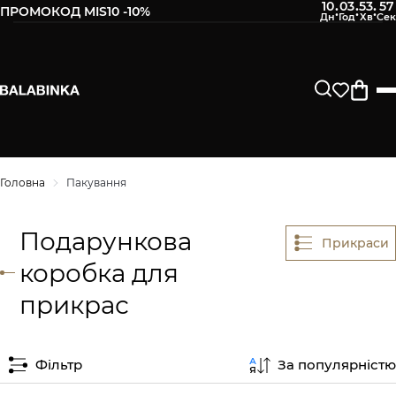
10
03
53
56
:
:
:
ПРОМОКОД MIS10 -10%
Головна
Пакування
Подарункова
Прикраси
коробка для
прикрас
Фільтр
За популярністю