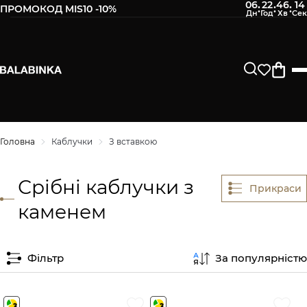
06
22
46
14
:
:
:
ПРОМОКОД MIS10 -10%
Головна
Каблучки
З вставкою
Срібні каблучки з
Прикраси
каменем
Фільтр
За популярністю