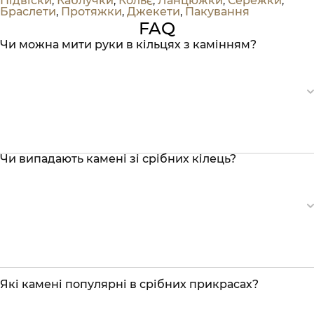
Підвіски
,
Каблучки
,
Кольє
,
Ланцюжки
,
Сережки
,
Браслети
,
Протяжки
,
Джекети
,
Пакування
FAQ
Чи можна мити руки в кільцях з камінням?
Чи випадають камені зі срібних кілець?
Які камені популярні в срібних прикрасах?