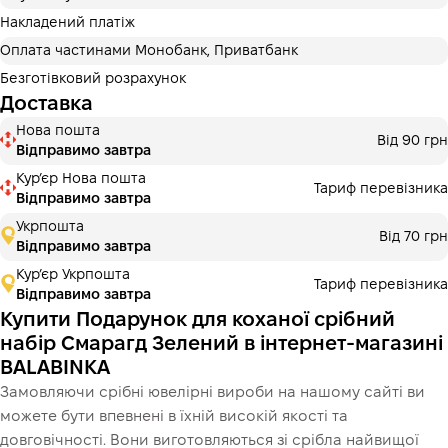
Оплату можна розділити на 2 або 3 платежі. Без
додаткових комісій для покупців. Кількість платежів
Накладений платіж
обирається на кроці оплати в корзині.
Оплата частинами Монобанк, Приватбанк
3 місяці
х
2 413.33 ₴
=
7240 ₴
Безготівковий розрахунок
Доставка
Оплата частинами Монобанк
Нова пошта
Оплату можна розділити на 2 або 3 платежі. Без
Від 90 грн
Відправимо завтра
додаткових комісій для покупців. Кількість платежів
обирається на кроці оплати в корзині.
Курʼєр Нова пошта
Тариф перевізника
Відправимо завтра
3 місяці
х
2 413.33 ₴
=
7240 ₴
Укрпошта
Від 70 грн
Відправимо завтра
Кур’єр Укрпошта
Тариф перевізника
Це ще не оформлення кредитного договору. Ви просто
Відправимо завтра
переходите до наступного кроку.
Купити
Купити Подарунок для коханої срібний
набір Смарагд Зелений в інтернет-магазині
BALABINKA
Замовляючи срібні ювелірні вироби на нашому сайті ви
можете бути впевнені в їхній високій якості та
довговічності. Вони виготовляються зі срібла найвищої