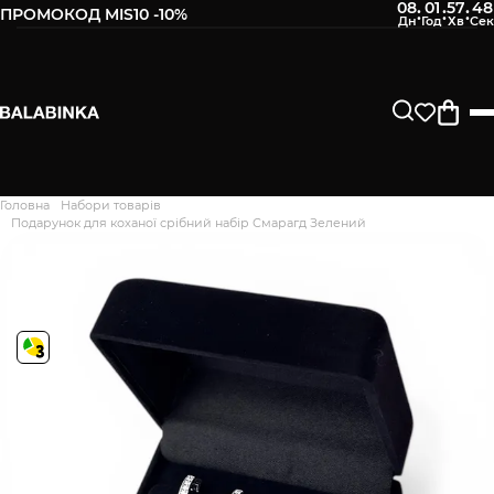
08
01
57
47
:
:
:
ПРОМОКОД MIS10 -10%
Головна
Набори товарів
Дякуємо. Ваш відгук
Подарунок для коханої срібний набір Смарагд Зелений
відправлено на модерацію