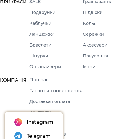
SALE
Гравіювання
ПРИКРАСИ
Подарунки
Підвіски
Каблучки
Кольє
Ланцюжки
Сережки
Браслети
Аксесуари
Шнурки
Пакування
Органайзери
Ікони
Про нас
КОМПАНІЯ
Гарантія і повернення
Доставка і оплата
Контакти
Instagram
Оферта
Набори товарів
Telegram