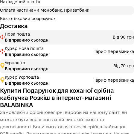
додаткових комісій для покупців. Кількість платежів
Накладений платіж
обирається на кроці оплати в корзині.
Оплата частинами Монобанк, Приватбанк
3 місяці
х
1 226.67 ₴
=
3680 ₴
Безготівковий розрахунок
Доставка
Оплата частинами Монобанк
Нова пошта
Оплату можна розділити на 2 або 3 платежі. Без
Від 90 грн
Відправимо сьогодні
додаткових комісій для покупців. Кількість платежів
обирається на кроці оплати в корзині.
Курʼєр Нова пошта
Тариф перевізника
Відправимо сьогодні
3 місяці
х
1 226.67 ₴
=
3680 ₴
Укрпошта
Від 70 грн
Відправимо сьогодні
Кур’єр Укрпошта
Тариф перевізника
Це ще не оформлення кредитного договору. Ви просто
Відправимо сьогодні
переходите до наступного кроку.
Купити
Купити Подарунок для коханої срібна
каблучка Розкіш в інтернет-магазині
BALABINKA
Замовляючи срібні ювелірні вироби на нашому сайті ви
можете бути впевнені в їхній високій якості та
довговічності. Вони виготовляються зі срібла найвищої