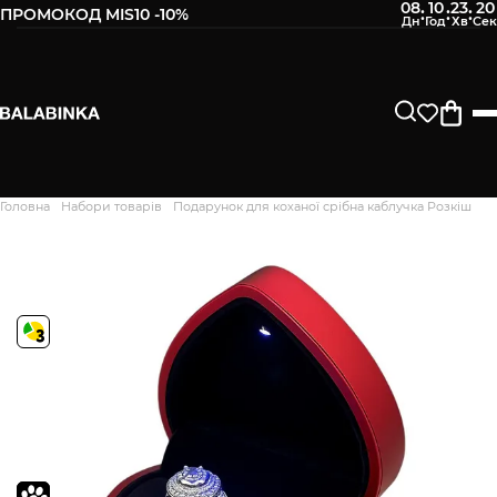
08
10
23
19
:
:
:
ПРОМОКОД MIS10 -10%
Головна
Набори товарів
Подарунок для коханої срібна каблучка Розкіш
Дякуємо. Ваш відгук
відправлено на модерацію