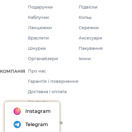
Подарунки
Підвіски
Каблучки
Кольє
Ланцюжки
Сережки
Браслети
Аксесуари
Шнурки
Пакування
Органайзери
Ікони
Про нас
КОМПАНІЯ
Гарантія і повернення
Доставка і оплата
Контакти
Instagram
Оферта
Набори товарів
Telegram