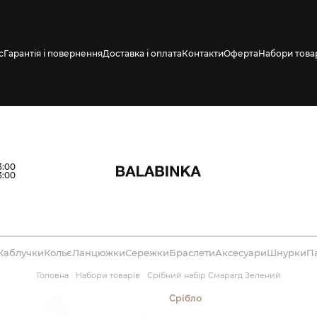
с
Гарантія і повернення
Доставка і оплата
Контакти
Оферта
Набори това
3:00
3:00
Каблучки
Кольє
Ланцюжки
Сережки
Браслети
Аксесуари
Шнурки
П
Головна
Набори товарів
Срібний набір Смарагд Зелений
Срібло