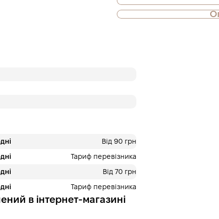
О
Також доступна 
частинами
Оплата частин
Приватбанк
Оплату можна розділ
платежі. Без додатко
покупців. Кількість п
обирається на кроці
корзині.
3 місяці
х
2 413.3
дні
Від 90 грн
дні
Тариф перевізника
дні
Від 70 грн
Це ще не оформлення кред
кроку.
дні
Тариф перевізника
ений в інтернет-магазині