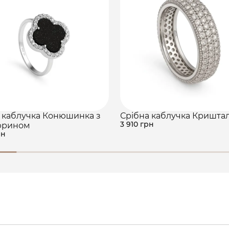
 каблучка Конюшинка з
Срібна каблучка Кришта
3 910 грн
юрином
рн