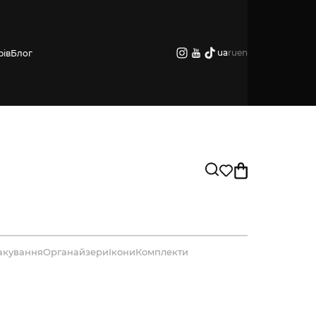
ua
ru
en
рів
Блог
акування
Органайзери
Ікони
Комплекти