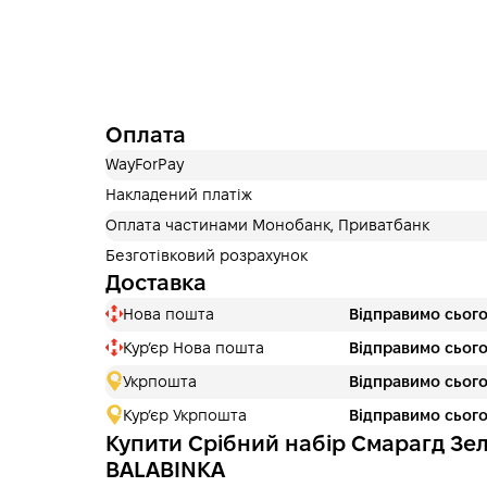
Оплата
WayForPay
Накладений платіж
Оплата частинами Монобанк, Приватбанк
Безготівковий розрахунок
Доставка
Нова пошта
Відправимо сього
Курʼєр Нова пошта
Відправимо сього
Укрпошта
Відправимо сього
Кур’єр Укрпошта
Відправимо сього
Купити Срібний набір Смарагд Зел
BALABINKA