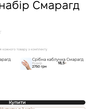
набір Смарагд
я кожного товару з комплекту
арагд
Срібна каблучка Смарагд
18,5
Розмір
2750 грн
Купити