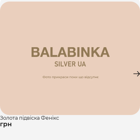
Золота підвіска Фенікс
грн