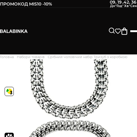
09
19
42
35
:
:
:
ПРОМОКОД MIS10 -10%
Головна
Набори товарів
Срібний чоловічий набір Тризуб з коробкою
Дякуємо. Ваш відгук
відправлено на модерацію