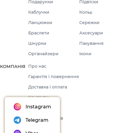
Подарунки
Підвіски
Каблучки
Кольє
Ланцюжки
Сережки
Браслети
Аксесуари
Шнурки
Пакування
Органайзери
Ікони
Про нас
КОМПАНІЯ
Гарантія і повернення
Доставка і оплата
Контакти
Instagram
Оферта
Набори товарів
Telegram
Блог