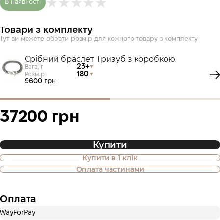
В наявності
Товари з комплекту
Тут ви можете обрати розмір для кожного товару з комплекту
Срібний браслет Тризуб з коробкою
23+
Вага, г
180
Розмір
9600 грн
37200 грн
Купити
Купити в 1 клік
Також доступна покупка товару в
Оплата частинами
оплату частинами
Оплата
Оплата частинами Приватбанк
WayForPay
Оплату можна розділити на 2 або 3 платежі. Без