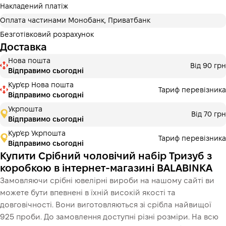
додаткових комісій для покупців. Кількість платежів
Накладений платіж
обирається на кроці оплати в корзині.
Оплата частинами Монобанк, Приватбанк
3 місяці
х
12 400.00 ₴
=
37200 ₴
Безготівковий розрахунок
Доставка
Оплата частинами Монобанк
Нова пошта
Оплату можна розділити на 2 або 3 платежі. Без
Від 90 грн
Відправимо сьогодні
додаткових комісій для покупців. Кількість платежів
обирається на кроці оплати в корзині.
Курʼєр Нова пошта
Тариф перевізника
Відправимо сьогодні
3 місяці
х
12 400.00 ₴
=
37200 ₴
Укрпошта
Від 70 грн
Відправимо сьогодні
Кур’єр Укрпошта
Тариф перевізника
Це ще не оформлення кредитного договору. Ви просто
Відправимо сьогодні
переходите до наступного кроку.
Купити
Купити Срібний чоловічий набір Тризуб з
коробкою в інтернет-магазині BALABINKA
Замовляючи срібні ювелірні вироби на нашому сайті ви
можете бути впевнені в їхній високій якості та
довговічності. Вони виготовляються зі срібла найвищої
925 проби. До замовлення доступні різні розміри. На всю