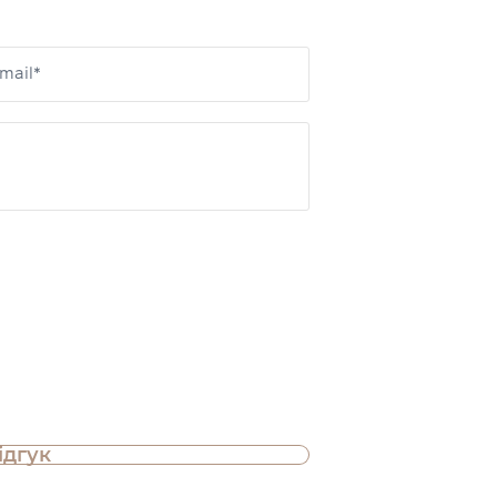
mail*
ідгук