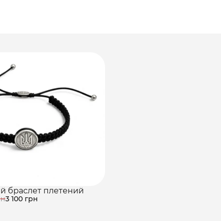
й браслет плетений
рн
3 100 грн