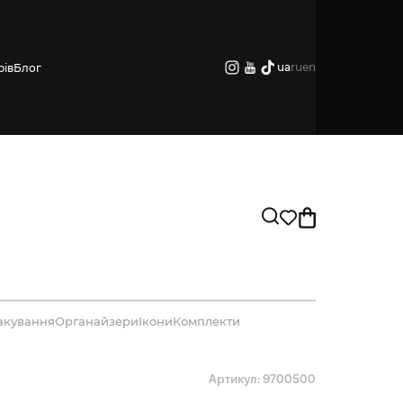
ua
ru
en
рів
Блог
акування
Органайзери
Ікони
Комплекти
Артикул: 9700500