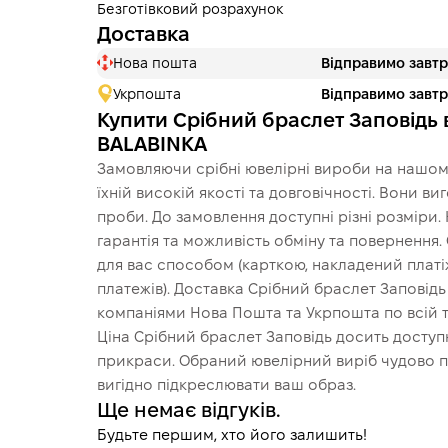
Безготівковий розрахунок
Доставка
Нова пошта
Відправимо завт
Укрпошта
Відправимо завт
Купити Срібний браслет Заповідь 
BALABINKA
Замовляючи срібні ювелірні вироби на нашому
їхній високій якості та довговічності. Вони в
проби. До замовлення доступні різні розміри.
гарантія та можливість обміну та повернення
для вас способом (карткою, накладений платіж
платежів). Доставка Срібний браслет Заповід
компаніями Нова Пошта та Укрпошта по всій т
Ціна Срібний браслет Заповідь досить доступн
прикраси. Обраний ювелірний виріб чудово пі
вигідно підкреслювати ваш образ.
Ще немає відгуків.
Будьте першим, хто його залишить!