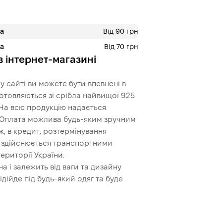
ра
Від 90 грн
ра
Від 70 грн
в інтернет-магазині
 сайті ви можете бути впевнені в
иготовляються зі срібла найвищої 925
 На всю продукцію надається
. Оплата можлива будь-яким зручним
, в кредит, розтермінування
ь здійснюється транспортними
ериторії України.
а і залежить від ваги та дизайну
дійде під будь-який одяг та буде