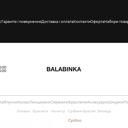
с
Гарантія і повернення
Доставка і оплата
Контакти
Оферта
Набори това
влено СМС про
3:00
3:00
Каблучки
Кольє
Ланцюжки
Сережки
Браслети
Аксесуари
Шнурки
П
Головна
Браслети
На нитці
Срібний браслет Заповідь
Срібло