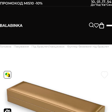
10
01
17
54
:
:
:
ПРОМОКОД MIS10 -10%
Залиште свій номер телефону
Після того, як ми отримаємо товар - вам буде
відправлено СМС про наявність в нашому магазині
Продовжити
Головна
Пакування
Під браслет/ланцюжок
Футляр бежевий під браслет
Дякуємо. Ваш відгук
відправлено на модерацію