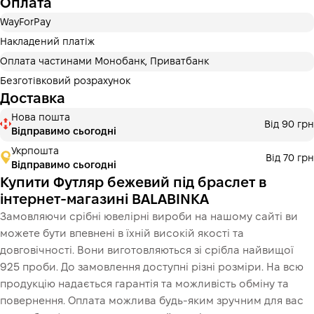
Оплата
Оплату можна розділити на 2 або 3 платежі. Без
додаткових комісій для покупців. Кількість платежів
WayForPay
обирається на кроці оплати в корзині.
Накладений платіж
3 місяці
х
216.67 ₴
=
650 ₴
Оплата частинами Монобанк, Приватбанк
Безготівковий розрахунок
Доставка
Це ще не оформлення кредитного договору. Ви просто
Нова пошта
Від 90 грн
переходите до наступного кроку.
Відправимо сьогодні
Купити
Укрпошта
Від 70 грн
Відправимо сьогодні
Купити Футляр бежевий під браслет в
інтернет-магазині BALABINKA
Замовляючи срібні ювелірні вироби на нашому сайті ви
можете бути впевнені в їхній високій якості та
довговічності. Вони виготовляються зі срібла найвищої
925 проби. До замовлення доступні різні розміри. На всю
продукцію надається гарантія та можливість обміну та
повернення. Оплата можлива будь-яким зручним для вас