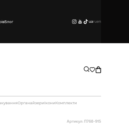
ua
ru
en
рів
Блог
акування
Органайзери
Ікони
Комплекти
Артикул: П768-915