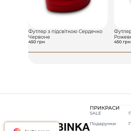
Футляр з підсвіткою Сердечко
Футляр
Червоне
Рожев
450 грн
450 грн
ПРИКРАСИ
SALE
Г
Подарунки
П