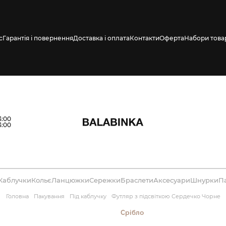
с
Гарантія і повернення
Доставка і оплата
Контакти
Оферта
Набори това
влено СМС про
3:00
3:00
Каблучки
Кольє
Ланцюжки
Сережки
Браслети
Аксесуари
Шнурки
П
Головна
Пакування
Під каблучку
Футляр з підсвіткою Сердечко Чорне
Срібло