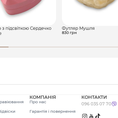
 з підсвіткою Сердечко
Футляр Мушля
830 грн
е
КОМПАНІЯ
КОНТАКТИ
равіювання
Про нас
096 035 07 70
ідвіски
Гарантія і повернення