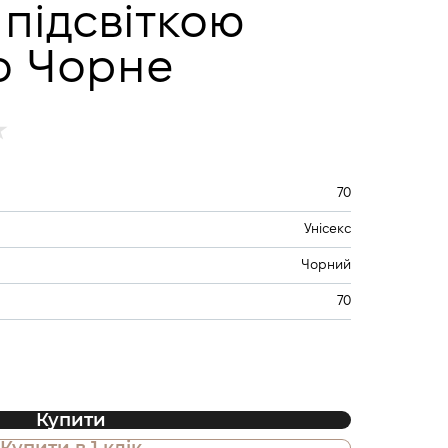
 підсвіткою
о Чорне
70
Унісекс
Чорний
70
Купити