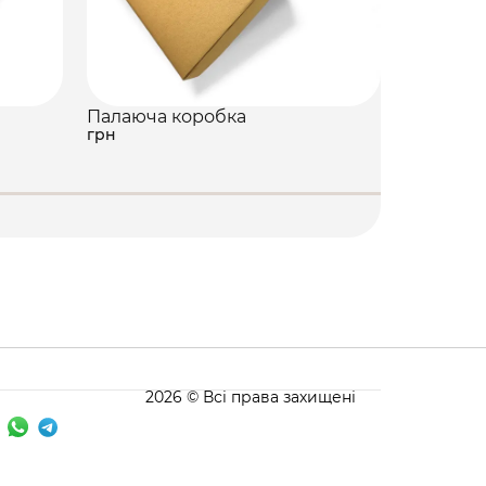
Палаюча коробка
Футляр п
грн
460 грн
2026 © Всі права захищені