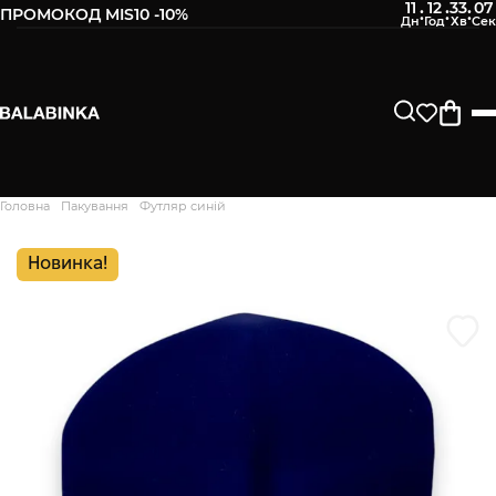
11
12
33
06
:
:
:
ПРОМОКОД MIS10 -10%
Залиште свій номер телефону
Після того, як ми отримаємо товар - вам буде
відправлено СМС про наявність в нашому магазині
Продовжити
Головна
Пакування
Футляр синій
Дякуємо. Ваш відгук
відправлено на модерацію
Новинка!