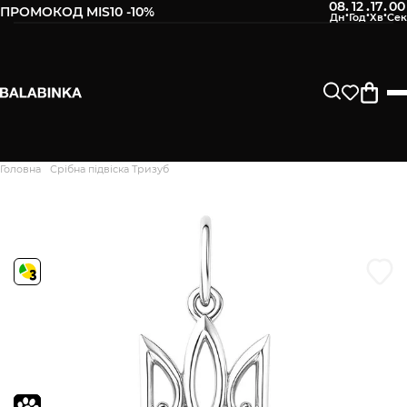
08
12
16
59
:
:
:
ПРОМОКОД MIS10 -10%
Залиште свій номер телефону
Після того, як ми отримаємо товар - вам буде
відправлено СМС про наявність в нашому магазині
Продовжити
Головна
Срібна підвіска Тризуб
Дякуємо. Ваш відгук
відправлено на модерацію