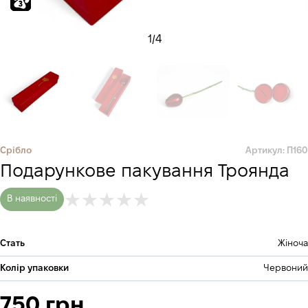
1
/
4
Срібло
Артикул: П160
Подaрункове пакування Троянда
В наявності
Стать
Жіноча
Колір упаковки
Червоний
750 грн