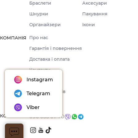
Браслети
Аксесуари
Шнурки
Пакування
Органайзери
Ікони
Про нас
КОМПАНІЯ
Гарантія і повернення
Доставка і оплата
Контакти
Instagram
Оферта
Набори товарів
Telegram
Блог
Viber
КОНТАКТИ
096 035 07 70