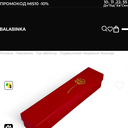
10
11
22
54
:
:
:
ПРОМОКОД MIS10 -10%
Залиште свій номер телефону
Після того, як ми отримаємо товар - вам буде
відправлено СМС про наявність в нашому магазині
Продовжити
Головна
Пакування
Під каблучку
Подaрункове пакування Троянда
Дякуємо. Ваш відгук
відправлено на модерацію