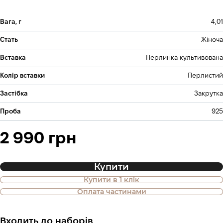
Вага, г
4,01
Стать
Жіноча
Вставка
Перлинка культивована
Колір вставки
Перлистий
Застібка
Закрутка
Проба
925
2 990 грн
Купити
Купити в 1 клік
Також доступна покупка товару в
Оплата частинами
оплату частинами
Входить до наборів