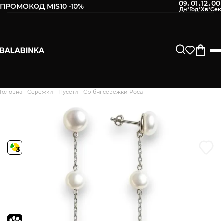
09
01
11
59
:
:
:
ПРОМОКОД MIS10 -10%
Залиште свій номер телефону
Після того, як ми отримаємо товар - вам буде
відправлено СМС про наявність в нашому магазині
Продовжити
Головна
Сережки
Пусети
Срібні сережки Роса
Дякуємо. Ваш відгук
відправлено на модерацію