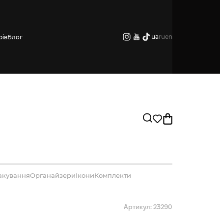
ua
ru
en
рів
Блог
акування
Органайзери
Ікони
Комплекти
Артикул: 23290