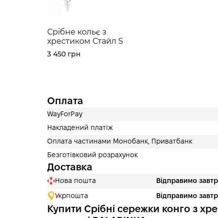
Срібне кольє з
хрестиком Стайл S
3 450 грн
Оплата
WayForPay
Накладений платіж
Оплата частинами Монобанк, Приватбанк
Безготівковий розрахунок
Доставка
Нова пошта
Відправимо завт
Укрпошта
Відправимо завт
Купити Срібні сережки конго з хре