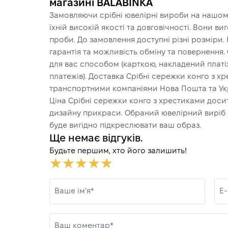
магазині BALABINKA
Замовляючи срібні ювелірні вироби на нашому
їхній високій якості та довговічності. Вони в
проби. До замовлення доступні різні розміри.
гарантія та можливість обміну та повернення
для вас способом (карткою, накладений платіж
платежів). Доставка Срібні сережки конго з х
транспортними компаніями Нова Пошта та Укр
Ціна Срібні сережки конго з хрестиками досит
дизайну прикраси. Обраний ювелірний виріб ч
буде вигідно підкреслювати ваш образ.
Ще немає відгуків.
Будьте першим, хто його залишить!
Ваше ім'я*
E-
Ваш коментар*