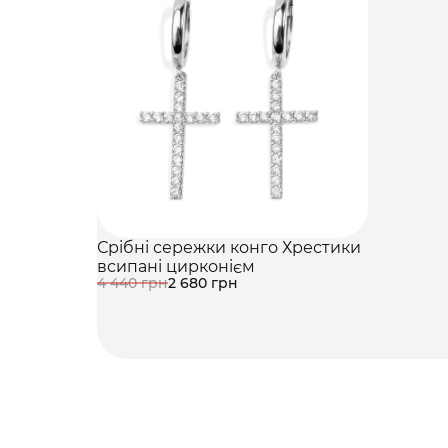
Срібні сережки конго Хрестики
всипані цирконієм
4 440 грн
2 680 грн