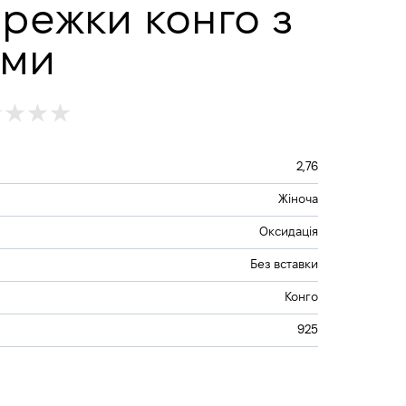
ережки конго з
ами
2,76
Жіноча
Оксидація
Без вставки
Конго
925