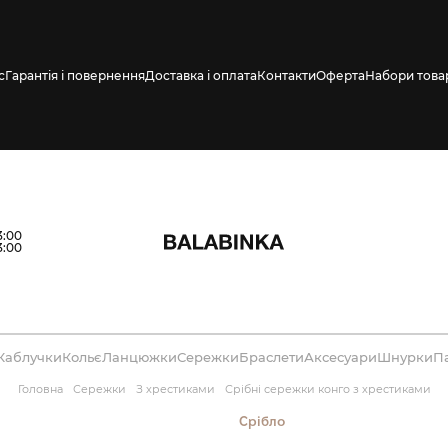
с
Гарантія і повернення
Доставка і оплата
Контакти
Оферта
Набори това
влено СМС про
3:00
3:00
Каблучки
Кольє
Ланцюжки
Сережки
Браслети
Аксесуари
Шнурки
П
Головна
Сережки
З хрестиками
Срібні сережки конго з хрестиками
Срібло