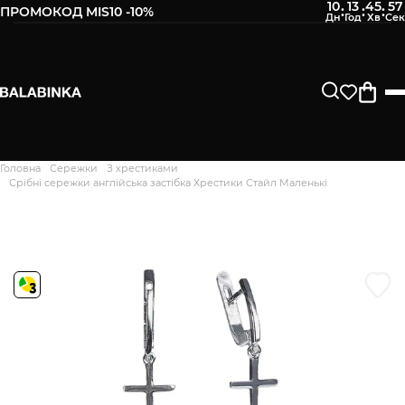
10
13
45
56
:
:
:
ПРОМОКОД MIS10 -10%
Залиште свій номер телефону
Після того, як ми отримаємо товар - вам буде
відправлено СМС про наявність в нашому магазині
Продовжити
Головна
Сережки
З хрестиками
Дякуємо. Ваш відгук
Срібні cережки англійська застібка Хрестики Стайл Маленькі
відправлено на модерацію