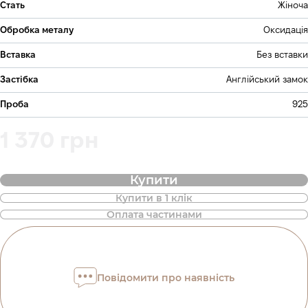
Стать
Жіноча
Обробка металу
Оксидація
Вставка
Без вставки
Застібка
Англійський замок
Проба
925
1 370 грн
Купити
Купити в 1 клік
Також доступна покупка товару в
Оплата частинами
оплату частинами
Оплата частинами Приватбанк
Повідомити про наявність
Оплату можна розділити на 2 або 3 платежі. Без
додаткових комісій для покупців. Кількість платежів
обирається на кроці оплати в корзині.