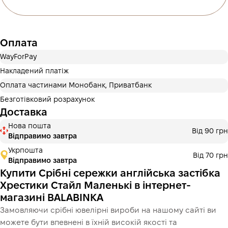
3 місяці
х
456.67 ₴
=
1 370 ₴
Оплата частинами Монобанк
Оплата
Оплату можна розділити на 2 або 3 платежі. Без
додаткових комісій для покупців. Кількість платежів
WayForPay
обирається на кроці оплати в корзині.
Накладений платіж
3 місяці
х
456.67 ₴
=
1 370 ₴
Оплата частинами Монобанк, Приватбанк
Безготівковий розрахунок
Доставка
Це ще не оформлення кредитного договору. Ви просто
Нова пошта
Від 90 грн
переходите до наступного кроку.
Відправимо завтра
Купити
Укрпошта
Від 70 грн
Відправимо завтра
Купити Срібні cережки англійська застібка
Хрестики Стайл Маленькі в інтернет-
магазині BALABINKA
Замовляючи срібні ювелірні вироби на нашому сайті ви
можете бути впевнені в їхній високій якості та