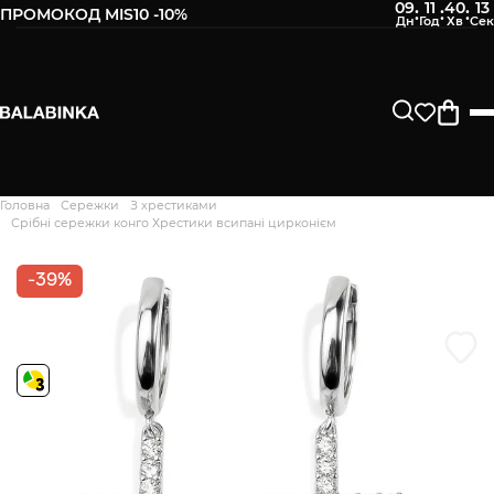
09
11
40
12
:
:
:
ПРОМОКОД MIS10 -10%
Залиште свій номер телефону
Після того, як ми отримаємо товар - вам буде
відправлено СМС про наявність в нашому магазині
Продовжити
Головна
Сережки
З хрестиками
Дякуємо. Ваш відгук
Срібні сережки конго Хрестики всипані цирконієм
відправлено на модерацію
-39%