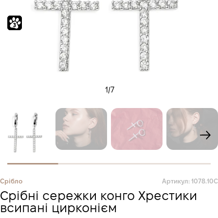
1
/
7
Срібло
Артикул: 1078.10С
Срібні сережки конго Хрестики
всипані цирконієм