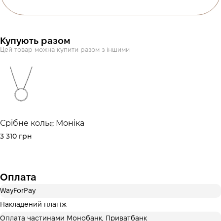
3 місяці
х
750.00 ₴
=
2 250 ₴
Оплата частинами Монобанк
Купують разом
Оплату можна розділити на 2 або 3 платежі. Без
Цей товар можна купити разом з іншими
додаткових комісій для покупців. Кількість платежів
обирається на кроці оплати в корзині.
3 місяці
х
750.00 ₴
=
2 250 ₴
Це ще не оформлення кредитного договору. Ви просто
Срібне кольє Моніка
переходите до наступного кроку.
Купити
3 310 грн
Оплата
WayForPay
Накладений платіж
Оплата частинами Монобанк, Приватбанк