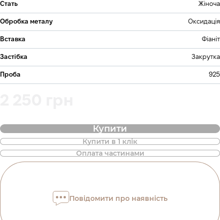
Стать
Жіноча
Обробка металу
Оксидація
Вставка
Фіаніт
Застібка
Закрутка
Проба
925
2 250 грн
Купити
Купити в 1 клік
Також доступна покупка товару в
Оплата частинами
оплату частинами
Оплата частинами Приватбанк
Повідомити про наявність
Оплату можна розділити на 2 або 3 платежі. Без
додаткових комісій для покупців. Кількість платежів
обирається на кроці оплати в корзині.